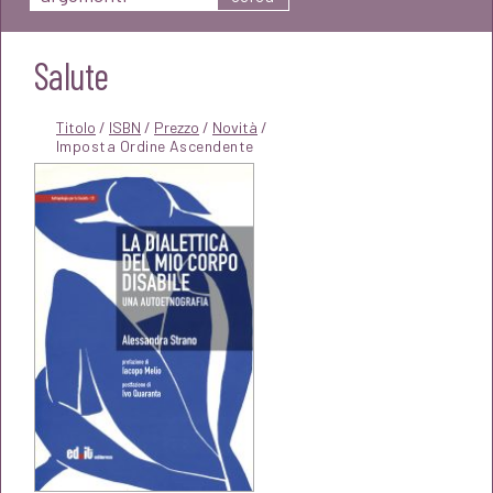
Salute
Titolo
/
ISBN
/
Prezzo
/
Novità
/