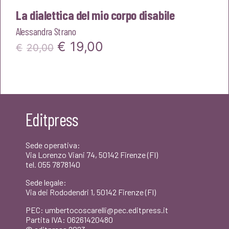
La dialettica del mio corpo disabile
Alessandra Strano
Il
Il
€
19,00
€
20,00
prezzo
prezzo
originale
attuale
era:
è:
Editpress
€20,00.
€19,00.
Sede operativa:
Via Lorenzo Viani 74, 50142 Firenze (FI)
tel. 055 7878140
Sede legale:
Via dei Rododendri 1, 50142 Firenze (FI)
PEC: umbertocoscarelli@pec.editpress.it
Partita IVA: 06261420480