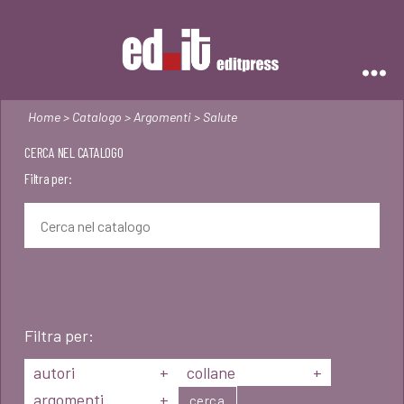
Editpress
Home
>
Catalogo
>
Argomenti
> Salute
CERCA NEL CATALOGO
Filtra per:
Filtra per:
autori
+
collane
+
argomenti
+
cerca