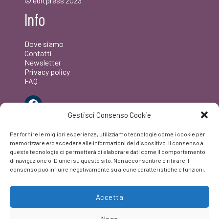
© editpress 2023
Info
Dove siamo
Contatti
Newsletter
Privacy policy
FAQ
Facebook
Gestisci Consenso Cookie
Per fornire le migliori esperienze, utilizziamo tecnologie come i cookie per
memorizzare e/o accedere alle informazioni del dispositivo. Il consenso a
queste tecnologie ci permetterà di elaborare dati come il comportamento
di navigazione o ID unici su questo sito. Non acconsentire o ritirare il
consenso può influire negativamente su alcune caratteristiche e funzioni.
Accetta
Nega