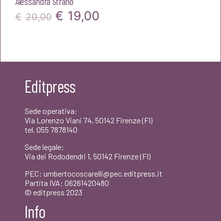
Alessandra Strano
Il
Il
€
19,00
€
20,00
prezzo
prezzo
originale
attuale
era:
è:
Editpress
€20,00.
€19,00.
Sede operativa:
Via Lorenzo Viani 74, 50142 Firenze (FI)
tel. 055 7878140
Sede legale:
Via dei Rododendri 1, 50142 Firenze (FI)
PEC: umbertocoscarelli@pec.editpress.it
Partita IVA: 06261420480
© editpress 2023
Info