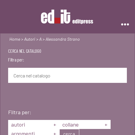
Editpress
Home
>
Autori
>
A
> Alessandra Strano
CERCA NEL CATALOGO
Filtra per:
Filtra per:
autori
+
collane
+
argomenti
+
cerca