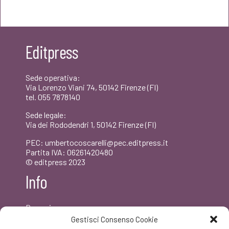
originale
attuale
era:
è:
Editpress
€20,00.
€19,00.
Sede operativa:
Via Lorenzo Viani 74, 50142 Firenze (FI)
tel. 055 7878140
Sede legale:
Via dei Rododendri 1, 50142 Firenze (FI)
PEC: umbertocoscarelli@pec.editpress.it
Partita IVA: 06261420480
© editpress 2023
Info
Dove siamo
Contatti
Gestisci Consenso Cookie
Newsletter