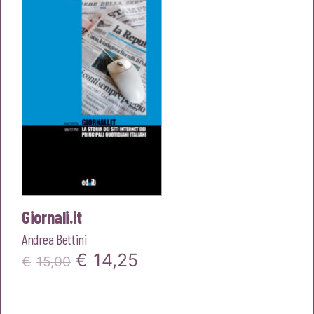
€16,00.
€15,20.
Giornali.it
Andrea Bettini
Il
Il
€
14,25
€
15,00
prezzo
prezzo
originale
attuale