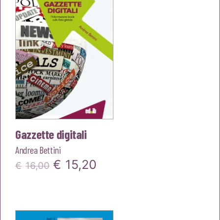
Gazzette digitali
Andrea Bettini
Il
Il
€
15,20
€
16,00
prezzo
prezzo
originale
attuale
era:
è: