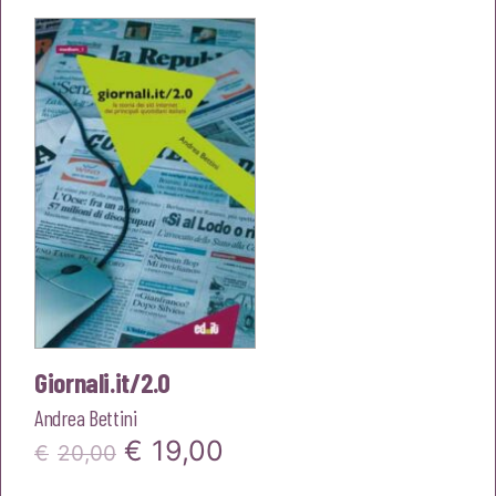
era:
è:
€15,00.
€14,25.
Giornali.it/2.0
Andrea Bettini
Il
Il
€
19,00
€
20,00
prezzo
prezzo