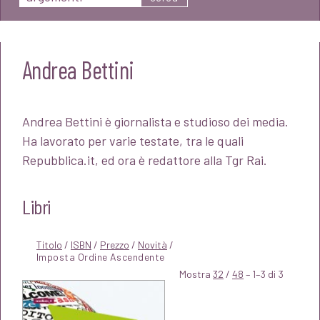
Andrea Bettini
Andrea Bettini è giornalista e studioso dei media.
Ha lavorato per varie testate, tra le quali
Repubblica.it, ed ora è redattore alla Tgr Rai.
Libri
Titolo
/
ISBN
/
Prezzo
/
Novità
/
Mostra
32
/
48
– 1–3 di 3