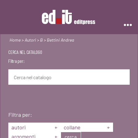
Editpress
Home
>
Autori
>
B
> Bettini Andrea
CERCA NEL CATALOGO
Filtra per:
Filtra per:
autori
+
collane
+
argomenti
+
cerca