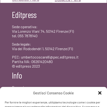
Editpress
Sede operativa:
Via Lorenzo Viani 74, 50142 Firenze (FI)
tel. 055 7878140
Sede legale:
Via dei Rododendri 1, 50142 Firenze (FI)
PEC: umbertocoscarelli@pec.editpress.it
Partita IVA: 06261420480
© editpress 2023
Info
Dove siamo
Contatti
Gestisci Consenso Cookie
Newsletter
Privacy policy
Per fornire le migliori esperienze, utilizziamo tecnologie come i cookie per
FAQ
memorizzare e/o accedere alle informazioni del dispositivo. Il consenso a