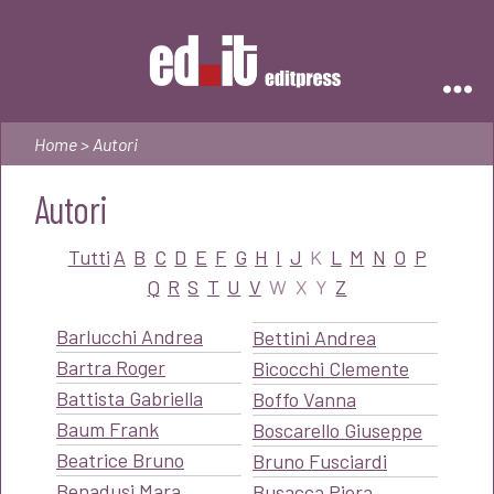
Editpress
Home
> Autori
Autori
Tutti
A
B
C
D
E
F
G
H
I
J
K
L
M
N
O
P
Q
R
S
T
U
V
W
X
Y
Z
Barlucchi Andrea
Bettini Andrea
Bartra Roger
Bicocchi Clemente
Battista Gabriella
Boffo Vanna
Baum Frank
Boscarello Giuseppe
Beatrice Bruno
Bruno Fusciardi
Benadusi Mara
Busacca Piera