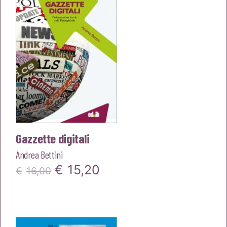
Gazzette digitali
Andrea Bettini
Il
Il
€
15,20
€
16,00
prezzo
prezzo
originale
attuale
era:
è: