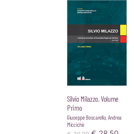
Silvio Milazzo. Volume
Primo
Giuseppe Boscarello
,
Andrea
Miccichè
Il
Il
€
28,50