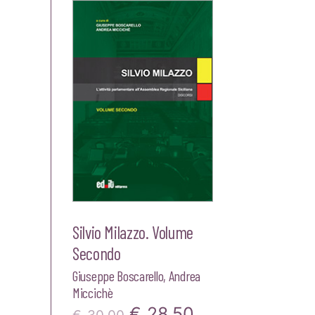
Silvio Milazzo. Volume
Secondo
Giuseppe Boscarello
,
Andrea
Miccichè
Il
Il
€
28,50