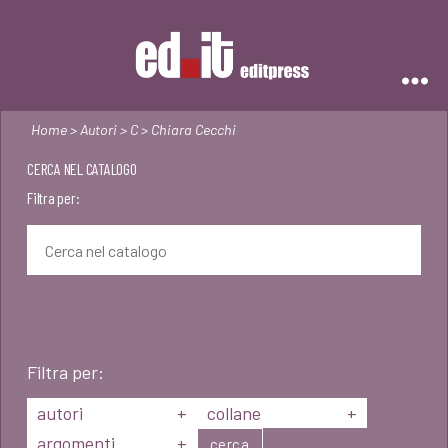
Editpress
Home
>
Autori
>
C
> Chiara Cecchi
CERCA NEL CATALOGO
Filtra per:
Filtra per:
autori
+
collane
+
argomenti
+
cerca