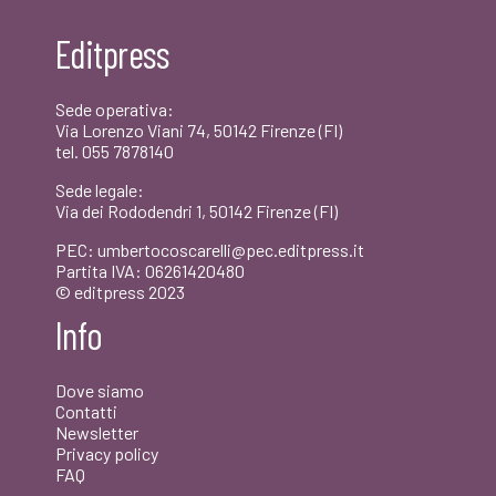
era:
è:
Editpress
€20,00.
€19,00.
Sede operativa:
Via Lorenzo Viani 74, 50142 Firenze (FI)
tel. 055 7878140
Sede legale:
Via dei Rododendri 1, 50142 Firenze (FI)
PEC: umbertocoscarelli@pec.editpress.it
Partita IVA: 06261420480
© editpress 2023
Info
Dove siamo
Contatti
Newsletter
Privacy policy
FAQ