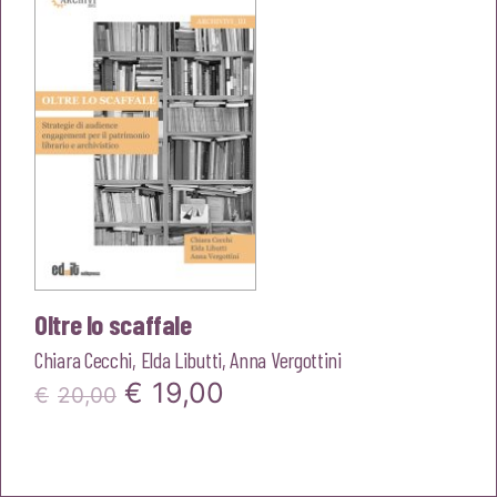
Oltre lo scaffale
Chiara Cecchi
,
Elda Libutti
,
Anna Vergottini
Il
Il
€
19,00
€
20,00
prezzo
prezzo
originale
attuale