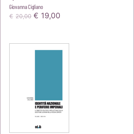
Giovanna Cigliano
Il
Il
€
19,00
€
20,00
prezzo
prezzo
originale
attuale
era:
è:
€20,00.
€19,00.