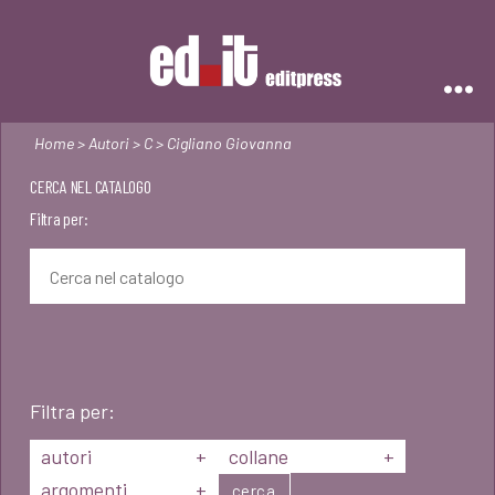
Editpress
Home
>
Autori
>
C
> Cigliano Giovanna
CERCA NEL CATALOGO
Filtra per:
Filtra per:
autori
+
collane
+
argomenti
+
cerca