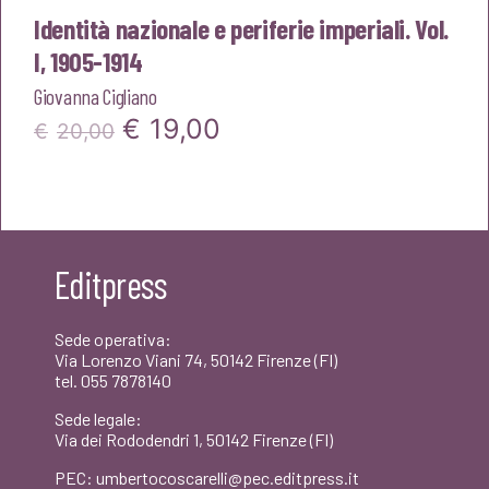
Identità nazionale e periferie imperiali. Vol.
I, 1905-1914
Giovanna Cigliano
Il
Il
€
19,00
€
20,00
prezzo
prezzo
originale
attuale
era:
è:
Editpress
€20,00.
€19,00.
Sede operativa:
Via Lorenzo Viani 74, 50142 Firenze (FI)
tel. 055 7878140
Sede legale:
Via dei Rododendri 1, 50142 Firenze (FI)
PEC: umbertocoscarelli@pec.editpress.it