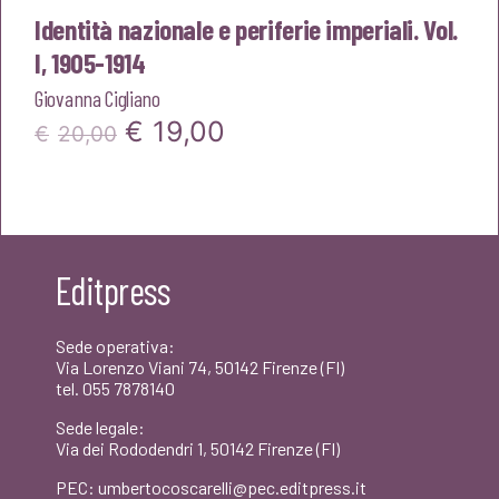
Identità nazionale e periferie imperiali. Vol.
I, 1905-1914
Giovanna Cigliano
Il
Il
€
19,00
€
20,00
prezzo
prezzo
originale
attuale
era:
è:
Editpress
€20,00.
€19,00.
Sede operativa:
Via Lorenzo Viani 74, 50142 Firenze (FI)
tel. 055 7878140
Sede legale:
Via dei Rododendri 1, 50142 Firenze (FI)
PEC: umbertocoscarelli@pec.editpress.it