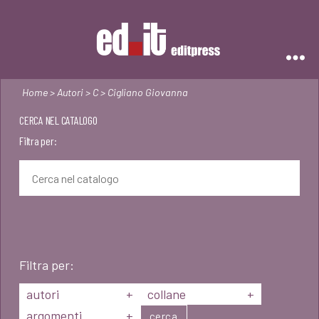
Editpress
Home
>
Autori
>
C
> Cigliano Giovanna
CERCA NEL CATALOGO
Filtra per:
Filtra per:
autori
+
collane
+
argomenti
+
cerca