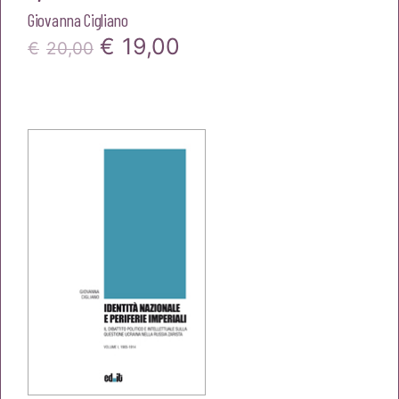
Giovanna Cigliano
Il
Il
€
19,00
€
20,00
prezzo
prezzo
originale
attuale
era:
è:
€20,00.
€19,00.