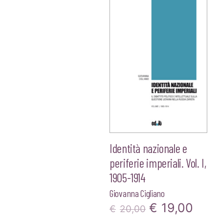
Identità nazionale e
periferie imperiali. Vol. I,
1905-1914
Giovanna Cigliano
Il
Il
€
19,00
€
20,00