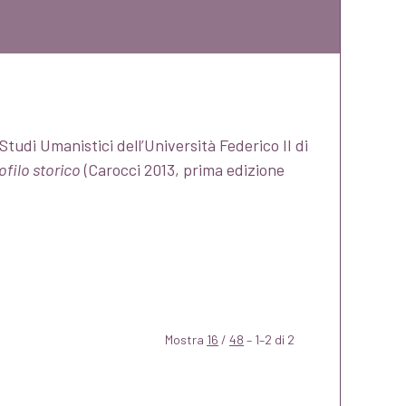
tudi Umanistici dell’Università Federico II di
filo storico
(Carocci 2013, prima edizione
Mostra
16
/
48
– 1–2 di 2