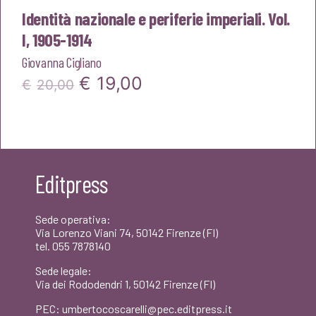
Identità nazionale e periferie imperiali. Vol.
I, 1905-1914
Giovanna Cigliano
Il
Il
€
19,00
€
20,00
prezzo
prezzo
originale
attuale
era:
è:
Editpress
€20,00.
€19,00.
Sede operativa:
Via Lorenzo Viani 74, 50142 Firenze (FI)
tel. 055 7878140
Sede legale:
Via dei Rododendri 1, 50142 Firenze (FI)
PEC: umbertocoscarelli@pec.editpress.it