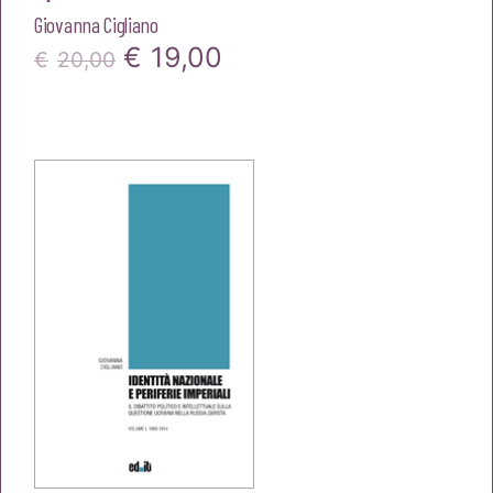
Giovanna Cigliano
Il
Il
€
19,00
€
20,00
prezzo
prezzo
originale
attuale
era:
è:
€20,00.
€19,00.