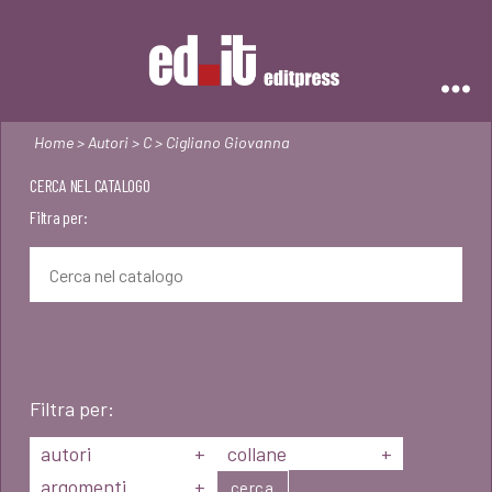
Editpress
Home
>
Autori
>
C
> Cigliano Giovanna
CERCA NEL CATALOGO
Filtra per:
Filtra per:
autori
+
collane
+
argomenti
+
cerca