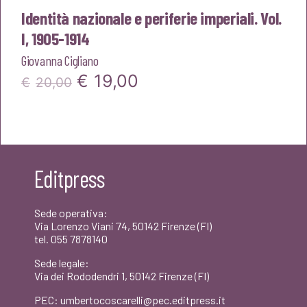
Identità nazionale e periferie imperiali. Vol.
I, 1905-1914
Giovanna Cigliano
Il
Il
€
19,00
€
20,00
prezzo
prezzo
originale
attuale
era:
è:
Editpress
€20,00.
€19,00.
Sede operativa:
Via Lorenzo Viani 74, 50142 Firenze (FI)
tel. 055 7878140
Sede legale:
Via dei Rododendri 1, 50142 Firenze (FI)
PEC: umbertocoscarelli@pec.editpress.it