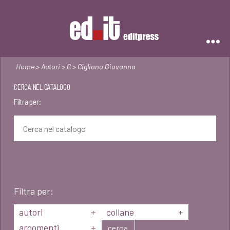
Editpress
Home
>
Autori
>
C
> Cigliano Giovanna
CERCA NEL CATALOGO
Filtra per:
Filtra per:
autori
+
collane
+
argomenti
+
cerca