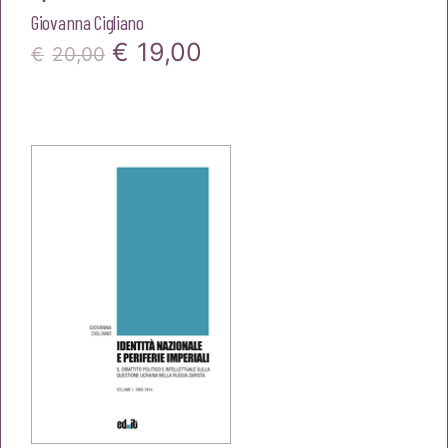
Giovanna Cigliano
Il
Il
€
19,00
€
20,00
prezzo
prezzo
originale
attuale
era:
è:
€20,00.
€19,00.