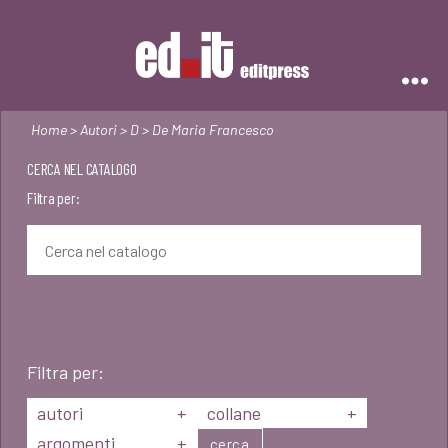
Editpress
Home
>
Autori
>
D
> De Maria Francesco
CERCA NEL CATALOGO
Filtra per:
Filtra per:
autori
+
collane
+
argomenti
+
cerca