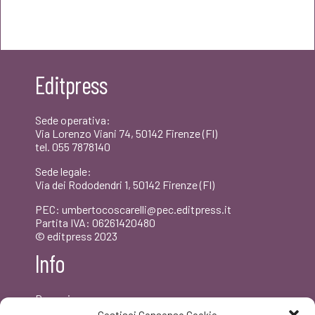
prezzo
prezzo
originale
attuale
era:
è:
Editpress
€20,00.
€19,00.
Sede operativa:
Via Lorenzo Viani 74, 50142 Firenze (FI)
tel. 055 7878140
Sede legale:
Via dei Rododendri 1, 50142 Firenze (FI)
PEC: umbertocoscarelli@pec.editpress.it
Partita IVA: 06261420480
© editpress 2023
Info
Dove siamo
Contatti