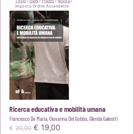
Titolo
/
ISBN
/
Prezzo
/
Novità
/
Ricerca educativa e mobilità umana
Francesco De Maria
,
Giovanna Del Gobbo
,
Glenda Galeotti
Il
Il
€
19,00
€
20,00