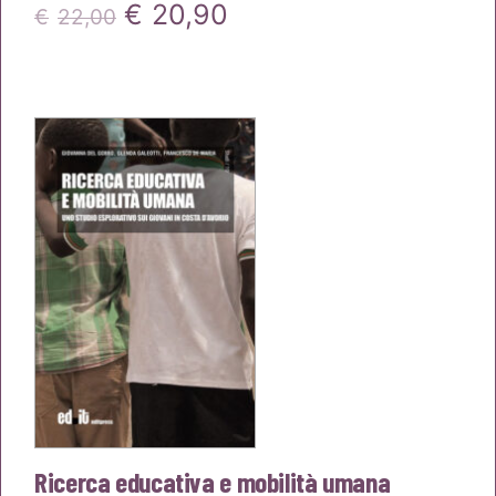
Il
Il
€
20,90
€
22,00
prezzo
prezzo
originale
attuale
era:
è:
€22,00.
€20,90.
Ricerca educativa e mobilità umana