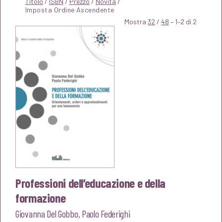
Titolo
/
ISBN
/
Prezzo
/
Novità
/
Mostra
32
/
48
– 1–2 di 2
Professioni dell’educazione e della
formazione
Giovanna Del Gobbo
,
Paolo Federighi