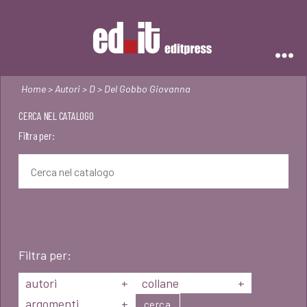
Editpress
Home
>
Autori
>
D
> Del Gobbo Giovanna
CERCA NEL CATALOGO
Filtra per:
Filtra per:
autori
+
collane
+
argomenti
+
cerca