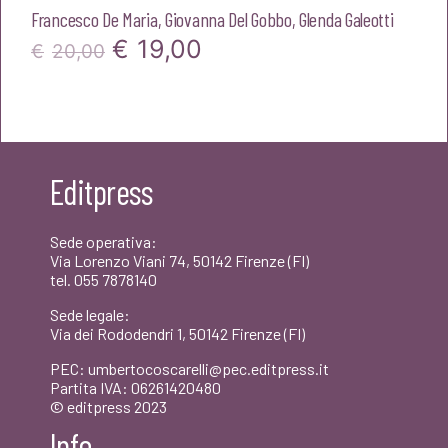
Francesco De Maria
,
Giovanna Del Gobbo
,
Glenda Galeotti
Il
Il
€
19,00
€
20,00
prezzo
prezzo
originale
attuale
era:
è:
Editpress
€20,00.
€19,00.
Sede operativa:
Via Lorenzo Viani 74, 50142 Firenze (FI)
tel. 055 7878140
Sede legale:
Via dei Rododendri 1, 50142 Firenze (FI)
PEC: umbertocoscarelli@pec.editpress.it
Partita IVA: 06261420480
© editpress 2023
Info