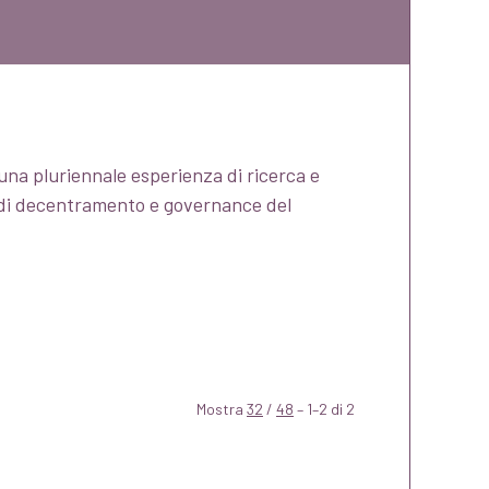
una pluriennale esperienza di ricerca e
si di decentramento e governance del
Mostra
32
/
48
– 1–2 di 2