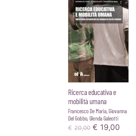
Ricerca educativa e
mobilità umana
Francesco De Maria
,
Giovanna
Del Gobbo
,
Glenda Galeotti
Il
Il
€
19,00
€
20,00