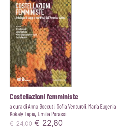
Costellazioni femministe
a cura di
Anna Boccuti
,
Sofia Venturoli
,
María Eugenia
Kokaly Tapia
,
Emilia Perassi
Il
Il
€
22,80
€
24,00
prezzo
prezzo