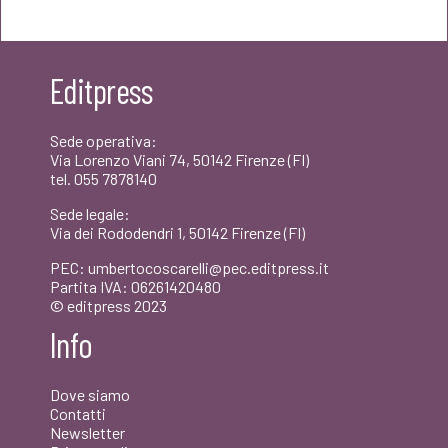
originale
attuale
era:
è:
Editpress
€24,00.
€22,80.
Sede operativa:
Via Lorenzo Viani 74, 50142 Firenze (FI)
tel. 055 7878140
Sede legale:
Via dei Rododendri 1, 50142 Firenze (FI)
PEC: umbertocoscarelli@pec.editpress.it
Partita IVA: 06261420480
© editpress 2023
Info
Dove siamo
Contatti
Newsletter