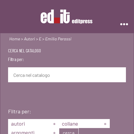
Editpress
Home
>
Autori
>
E
> Emilia Perassi
CERCA NEL CATALOGO
Filtra per:
Filtra per:
autori
+
collane
+
argomenti
+
cerca