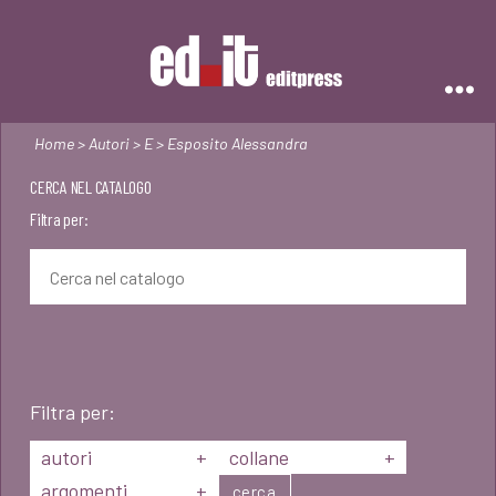
Editpress
Home
>
Autori
>
E
> Esposito Alessandra
CERCA NEL CATALOGO
Filtra per:
Filtra per:
autori
+
collane
+
argomenti
+
cerca