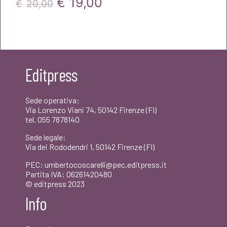
Il
Il
€
19,00
€
20,00
prezzo
prezzo
originale
attuale
era:
è:
Editpress
€20,00.
€19,00.
Sede operativa:
Via Lorenzo Viani 74, 50142 Firenze (FI)
tel. 055 7878140
Sede legale:
Via dei Rododendri 1, 50142 Firenze (FI)
PEC: umbertocoscarelli@pec.editpress.it
Partita IVA: 06261420480
© editpress 2023
Info