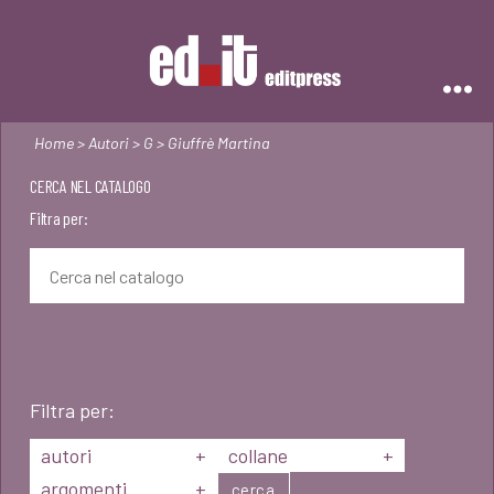
Editpress
Home
>
Autori
>
G
> Giuffrè Martina
CERCA NEL CATALOGO
Filtra per:
Filtra per:
autori
+
collane
+
argomenti
+
cerca