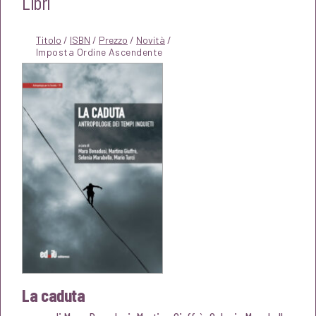
Libri
Titolo
/
ISBN
/
Prezzo
/
Novità
/
La caduta