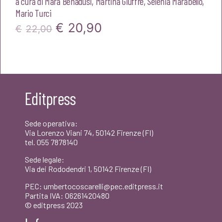
a cura di
Mara Benadusi
,
Martina Giuffrè
,
Selenia Marabello
,
Mario Turci
Il
Il
€
20,90
€
22,00
prezzo
prezzo
originale
attuale
era:
è:
Editpress
€22,00.
€20,90.
Sede operativa:
Via Lorenzo Viani 74, 50142 Firenze (FI)
tel. 055 7878140
Sede legale:
Via dei Rododendri 1, 50142 Firenze (FI)
PEC: umbertocoscarelli@pec.editpress.it
Partita IVA: 06261420480
© editpress 2023