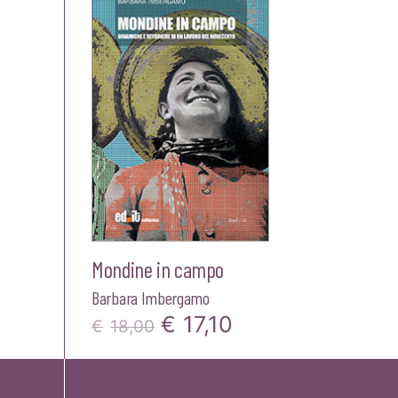
Mondine in campo
Barbara Imbergamo
Il
Il
€
17,10
€
18,00
prezzo
prezzo
originale
attuale