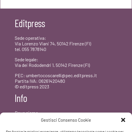
originale
attuale
era:
è:
Editpress
€18,00.
€17,10.
Sede operativa:
Via Lorenzo Viani 74, 50142 Firenze (FI)
tel. 055 7878140
Sede legale:
Via dei Rododendri 1, 50142 Firenze (FI)
PEC: umbertocoscarelli@pec.editpress.it
Partita IVA: 06261420480
© editpress 2023
Info
Dove siamo
Contatti
Gestisci Consenso Cookie
Newsletter
Privacy policy
Per fornire le migliori esperienze, utilizziamo tecnologie come i cookie per