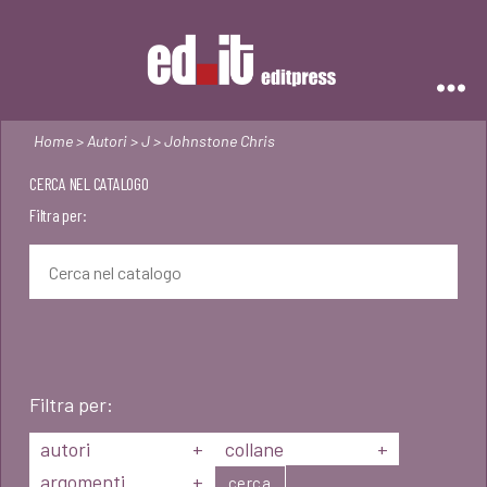
Editpress
Home
>
Autori
>
J
> Johnstone Chris
CERCA NEL CATALOGO
Filtra per:
Filtra per:
autori
+
collane
+
argomenti
+
cerca