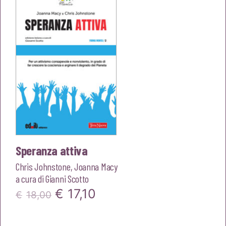
Speranza attiva
Chris Johnstone
,
Joanna Macy
a cura di
Gianni Scotto
Il
Il
€
17,10
€
18,00
prezzo
prezzo