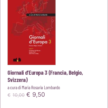
Giornali d’Europa 3 (Francia, Belgio,
Svizzera)
a cura di
Maria Rosaria Lombardo
Il
Il
€
9,50
€
10,00
prezzo
prezzo