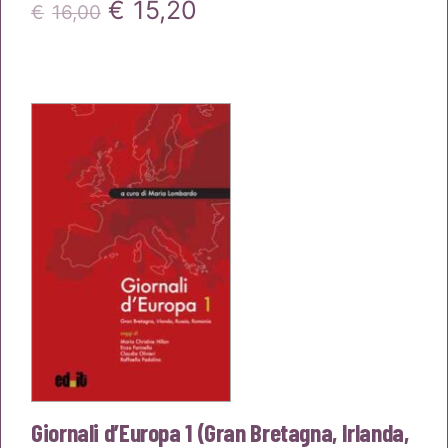
Il
Il
€
15,20
€
16,00
prezzo
prezzo
originale
attuale
era:
è:
€16,00.
€15,20.
Giornali d’Europa 1 (Gran Bretagna, Irlanda,