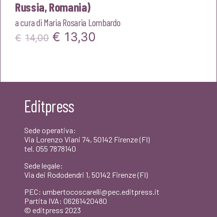
Russia, Romania)
a cura di
Maria Rosaria Lombardo
Il
Il
€
13,30
€
14,00
prezzo
prezzo
originale
attuale
era:
è:
Editpress
€14,00.
€13,30.
Sede operativa:
Via Lorenzo Viani 74, 50142 Firenze (FI)
tel. 055 7878140
Sede legale:
Via dei Rododendri 1, 50142 Firenze (FI)
PEC: umbertocoscarelli@pec.editpress.it
Partita IVA: 06261420480
© editpress 2023