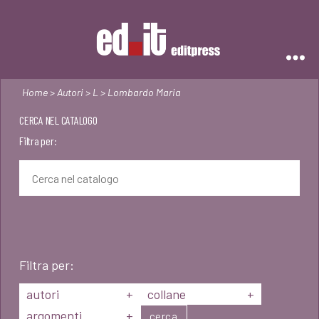
Editpress
Home
>
Autori
>
L
> Lombardo Maria
CERCA NEL CATALOGO
Filtra per:
Filtra per:
autori
+
collane
+
argomenti
+
cerca