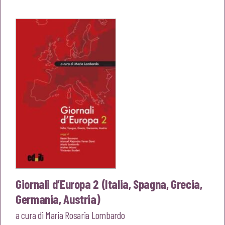
originale
attuale
era:
è:
€10,00.
€9,50.
Giornali d’Europa 2 (Italia, Spagna, Grecia,
Germania, Austria)
a cura di
Maria Rosaria Lombardo