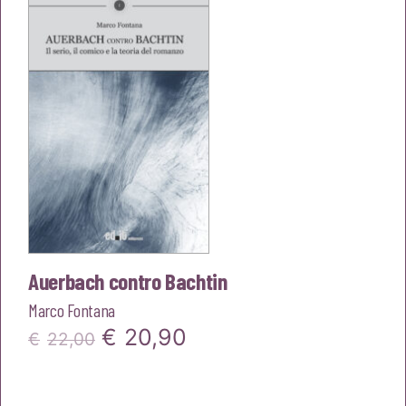
Auerbach contro Bachtin
Marco Fontana
Il
Il
€
20,90
€
22,00
prezzo
prezzo
originale
attuale