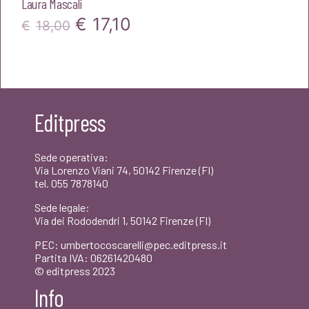
Laura Mascali
Il
Il
€
17,10
€
18,00
prezzo
prezzo
originale
attuale
era:
è:
Editpress
€18,00.
€17,10.
Sede operativa:
Via Lorenzo Viani 74, 50142 Firenze (FI)
tel. 055 7878140
Sede legale:
Via dei Rododendri 1, 50142 Firenze (FI)
PEC: umbertocoscarelli@pec.editpress.it
Partita IVA: 06261420480
© editpress 2023
Info