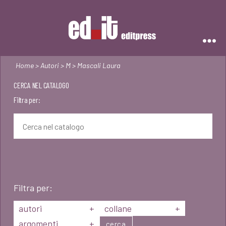
Editpress
Home
>
Autori
>
M
> Mascali Laura
CERCA NEL CATALOGO
Filtra per:
Filtra per:
autori
+
collane
+
argomenti
+
cerca