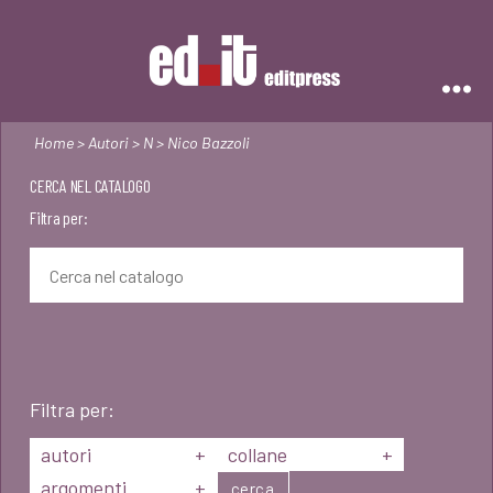
Editpress
Home
>
Autori
>
N
> Nico Bazzoli
CERCA NEL CATALOGO
Filtra per:
Filtra per:
autori
+
collane
+
argomenti
+
cerca