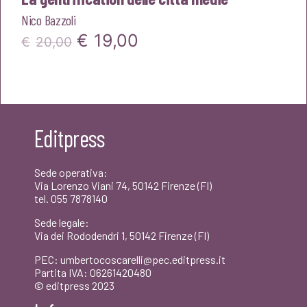
Nico Bazzoli
Il
Il
€
19,00
€
20,00
prezzo
prezzo
originale
attuale
era:
è:
Editpress
€20,00.
€19,00.
Sede operativa:
Via Lorenzo Viani 74, 50142 Firenze (FI)
tel. 055 7878140
Sede legale:
Via dei Rododendri 1, 50142 Firenze (FI)
PEC: umbertocoscarelli@pec.editpress.it
Partita IVA: 06261420480
© editpress 2023