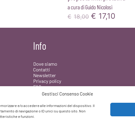
a cura di
Guido Nicolosi
Il
Il
€
17,10
€
18,00
prezzo
prez
originale
attua
Info
era:
è:
€18,00.
€17,1
Dove siamo
Contatti
Newsletter
Privacy policy
FAQ
Gestisci Consenso Cookie
Facebook
morizzare e/o accedere alle informazioni del dispositivo. Il
amento di navigazione o ID unici su questo sito. Non
teristiche e funzioni.