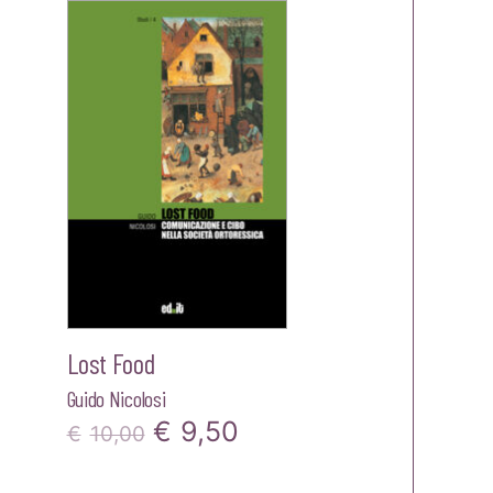
Lost Food
Guido Nicolosi
Il
Il
€
9,50
€
10,00
prezzo
prezzo