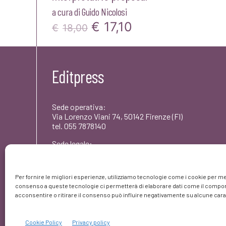
a cura di
Guido Nicolosi
Il
Il
€
17,10
€
18,00
prezzo
prezzo
originale
attuale
Editpress
era:
è:
€18,00.
€17,10.
Sede operativa:
Via Lorenzo Viani 74, 50142 Firenze (FI)
tel. 055 7878140
Sede legale:
Via dei Rododendri 1, 50142 Firenze (FI)
PEC: umbertocoscarelli@pec.editpress.it
Per fornire le migliori esperienze, utilizziamo tecnologie come i cookie per me
Partita IVA: 06261420480
consenso a queste tecnologie ci permetterà di elaborare dati come il comport
© editpress 2023
acconsentire o ritirare il consenso può influire negativamente su alcune carat
Cookie Policy
Privacy policy