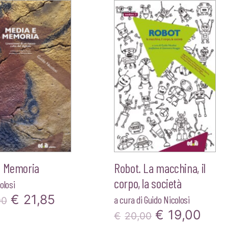
e Memoria
Robot. La macchina, il
corpo, la società
olosi
Il
Il
€
21,85
a cura di
Guido Nicolosi
00
Il
Il
€
19,00
prezzo
prezzo
€
20,00