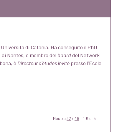
, Università di Catania. Ha conseguito il PhD
A di Nantes, è membro del
board
del Network
rbona, è
Directeur d’études invité
presso l’Ecole
Mostra
32
/
48
– 1–6 di 6