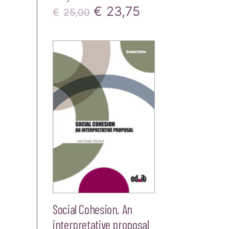
Il
Il
€
23,75
€
25,00
prezzo
prezzo
originale
attuale
era:
è:
€25,00.
€23,75.
Social Cohesion. An
interpretative proposal