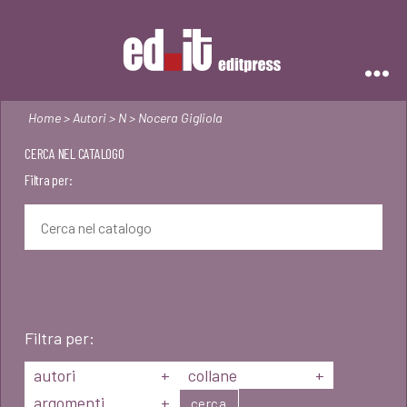
Editpress
Home
>
Autori
>
N
> Nocera Gigliola
CERCA NEL CATALOGO
Filtra per:
Filtra per:
autori
+
collane
+
argomenti
+
cerca