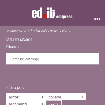
Editpress
Home
>
Autori
>
P
> Pusceddu Antonio Maria
CERCA NEL CATALOGO
Filtra per:
Filtra per:
autori
+
collane
+
argomenti
+
cerca