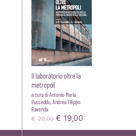
Il laboratorio oltre la
metropoli
a cura di
Antonio Maria
Pusceddu
,
Andrea Filippo
Ravenda
Il
Il
€
19,00
€
20,00
prezzo
prezzo