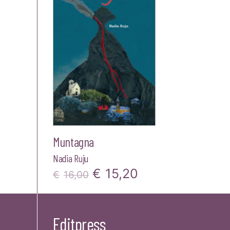
Muntagna
Nadia Ruju
Il
Il
€
15,20
€
16,00
prezzo
prezzo
originale
attuale
Editpress