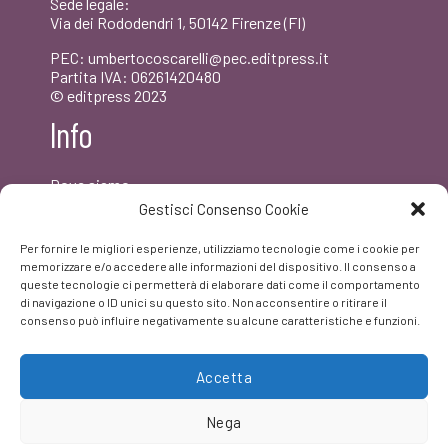
Sede legale:
Via dei Rododendri 1, 50142 Firenze (FI)
PEC: umbertocoscarelli@pec.editpress.it
Partita IVA: 06261420480
© editpress 2023
Info
Dove siamo
Contatti
Gestisci Consenso Cookie
Newsletter
Privacy policy
Per fornire le migliori esperienze, utilizziamo tecnologie come i cookie per
FAQ
memorizzare e/o accedere alle informazioni del dispositivo. Il consenso a
queste tecnologie ci permetterà di elaborare dati come il comportamento
di navigazione o ID unici su questo sito. Non acconsentire o ritirare il
Facebook
consenso può influire negativamente su alcune caratteristiche e funzioni.
Accetta
Nega