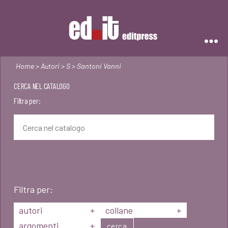
Editpress
Home
>
Autori
>
S
> Santoni Vanni
CERCA NEL CATALOGO
Filtra per:
Filtra per:
autori
+
collane
+
argomenti
+
cerca