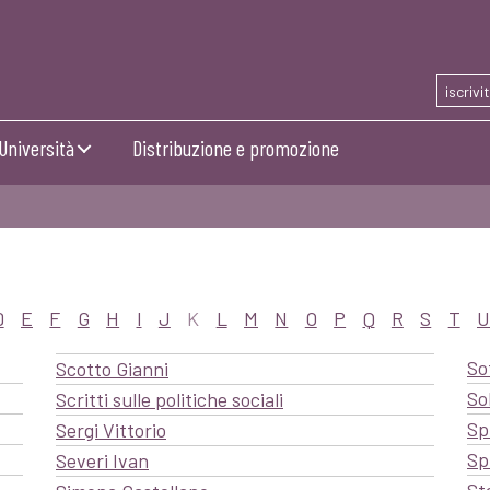
iscrivi
Università
Distribuzione e promozione
D
E
F
G
H
I
J
K
L
M
N
O
P
Q
R
S
T
U
So
Scotto Gianni
So
Scritti sulle politiche sociali
Sp
Sergi Vittorio
Sp
Severi Ivan