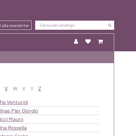
ti alla newsletter
V
W
X
Y
Z
fia Venturoli
linas Pier Giorgio
icci Mauro
ina Rossella