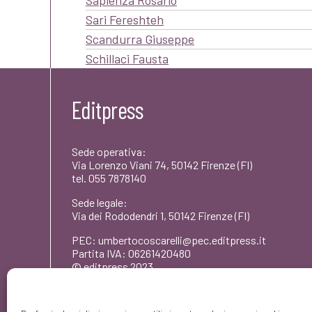
Sapienza Rosario
Sari Fereshteh
Scandurra Giuseppe
Schillaci Fausta
Editpress
Sede operativa:
Via Lorenzo Viani 74, 50142 Firenze (FI)
tel. 055 7878140
Sede legale:
Via dei Rododendri 1, 50142 Firenze (FI)
PEC: umbertocoscarelli@pec.editpress.it
Partita IVA: 06261420480
© editpress 2023