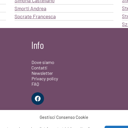
St
Simona Castellano
St
Smorti Andrea
St
Socrate Francesca
Sz
Info
Dove siamo
Contatti
Newsletter
Privacy policy
FAQ
Facebook
Gestisci Consenso Cookie