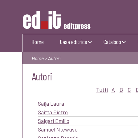
Editpress
Home
Casa editrice
Catalogo
Home
> Autori
Autori
Tutti
A
B
C
Saija Laura
Saitta Pietro
Salgari Emilio
Samuel Ntewusu