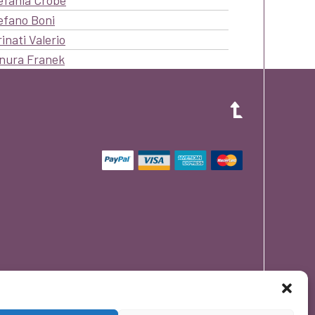
efania Crobe
efano Boni
rinati Valerio
nura Franek