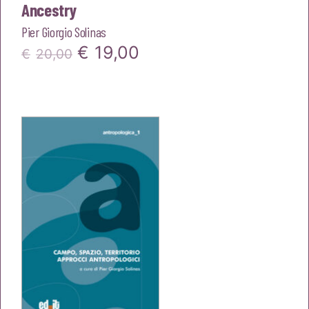
Ancestry
Pier Giorgio Solinas
Il
Il
€
19,00
€
20,00
prezzo
prezzo
originale
attuale
era:
è:
€20,00.
€19,00.