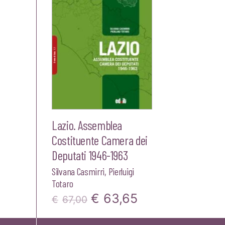
Lazio. Assemblea
Costituente Camera dei
Deputati 1946-1963
Silvana Casmirri
,
Pierluigi
Totaro
Il
Il
€
63,65
€
67,00
prezzo
prezzo