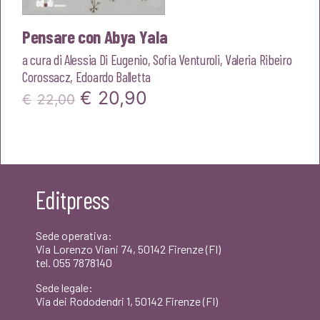
Pensare con Abya Yala
a cura di
Alessia Di Eugenio
,
Sofia Venturoli
,
Valeria Ribeiro
Corossacz
,
Edoardo Balletta
Il
Il
€
20,90
€
22,00
prezzo
prezzo
originale
attuale
era:
è:
Editpress
€22,00.
€20,90.
Sede operativa:
Via Lorenzo Viani 74, 50142 Firenze (FI)
tel. 055 7878140
Sede legale:
Via dei Rododendri 1, 50142 Firenze (FI)