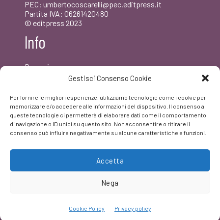
PEC: umbertocoscarelli@pec.editpress.it
Partita IVA: 06261420480
© editpress 2023
Info
Dove siamo
Contatti
Gestisci Consenso Cookie
Newsletter
Privacy policy
Per fornire le migliori esperienze, utilizziamo tecnologie come i cookie per
FAQ
memorizzare e/o accedere alle informazioni del dispositivo. Il consenso a
queste tecnologie ci permetterà di elaborare dati come il comportamento
di navigazione o ID unici su questo sito. Non acconsentire o ritirare il
Facebook
consenso può influire negativamente su alcune caratteristiche e funzioni.
Accetta
Nega
Cookie Policy
Privacy policy