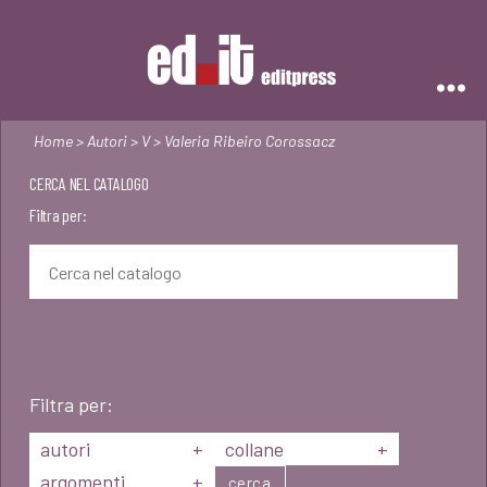
Editpress
Home
>
Autori
>
V
> Valeria Ribeiro Corossacz
CERCA NEL CATALOGO
Filtra per:
Filtra per:
autori
+
collane
+
argomenti
+
cerca