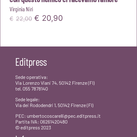
Virginia Niri
Il
Il
€
20,90
€
22,00
prezzo
prezzo
originale
attuale
era:
è:
Editpress
€22,00.
€20,90.
Sede operativa:
Via Lorenzo Viani 74, 50142 Firenze (FI)
tel. 055 7878140
Sede legale:
Via dei Rododendri 1, 50142 Firenze (FI)
PEC: umbertocoscarelli@pec.editpress.it
Partita IVA: 06261420480
© editpress 2023