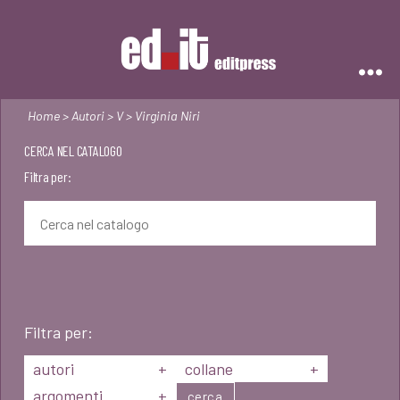
Editpress
Home
>
Autori
>
V
> Virginia Niri
CERCA NEL CATALOGO
Filtra per:
Filtra per:
autori
+
collane
+
argomenti
+
cerca