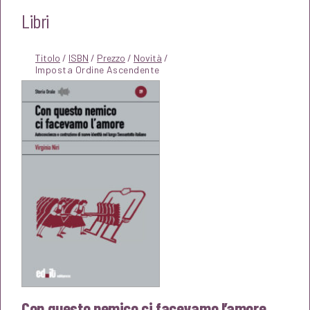
Libri
Titolo
/
ISBN
/
Prezzo
/
Novità
/
Con questo nemico ci facevamo l’amore