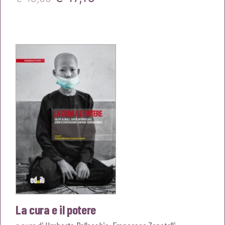
prezzo
prezzo
originale
attuale
era:
è:
€18,00.
€17,10.
La cura e il potere