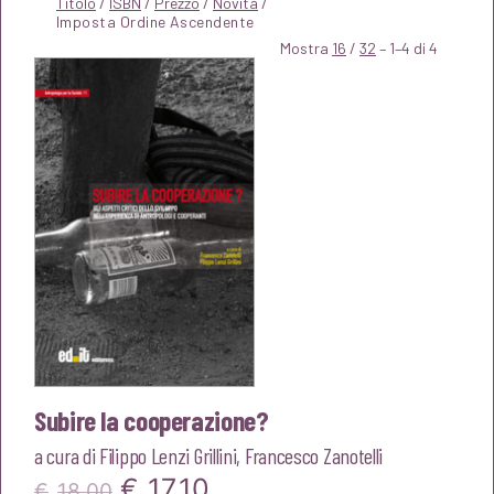
Titolo
/
ISBN
/
Prezzo
/
Novità
/
Mostra
16
/
32
– 1–4 di 4
Subire la cooperazione?
a cura di
Filippo Lenzi Grillini
,
Francesco Zanotelli
Il
Il
€
17,10
€
18,00