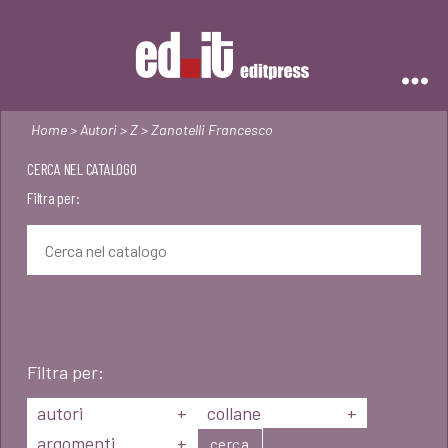
Editpress
Home
>
Autori
>
Z
> Zanotelli Francesco
CERCA NEL CATALOGO
Filtra per:
Filtra per:
autori
+
collane
+
argomenti
+
cerca