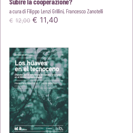
Subire la cooperazione?
a cura di
Filippo Lenzi Grillini
,
Francesco Zanotelli
Il
Il
€
11,40
€
12,00
prezzo
prezzo
originale
attuale
era:
è:
€12,00.
€11,40.