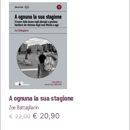
A ognuna la sua stagione
Zoe Battagliarin
Il
Il
€
20,90
€
22,00
prezzo
prezzo