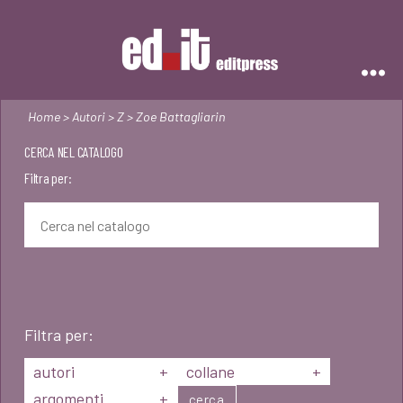
Editpress
Home
>
Autori
>
Z
> Zoe Battagliarin
CERCA NEL CATALOGO
Filtra per:
Filtra per:
autori
+
collane
+
argomenti
+
cerca