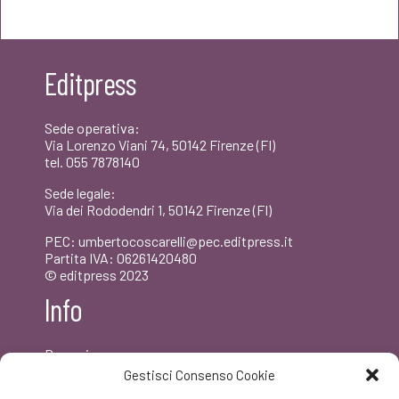
originale
attuale
era:
è:
Editpress
€22,00.
€20,90.
Sede operativa:
Via Lorenzo Viani 74, 50142 Firenze (FI)
tel. 055 7878140
Sede legale:
Via dei Rododendri 1, 50142 Firenze (FI)
PEC: umbertocoscarelli@pec.editpress.it
Partita IVA: 06261420480
© editpress 2023
Info
Dove siamo
Contatti
Gestisci Consenso Cookie
Newsletter