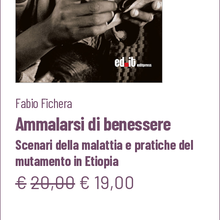
Fabio Fichera
Ammalarsi di benessere
Scenari della malattia e pratiche del
mutamento in Etiopia
Il
Il
€
20,00
€
19,00
prezzo
prezzo