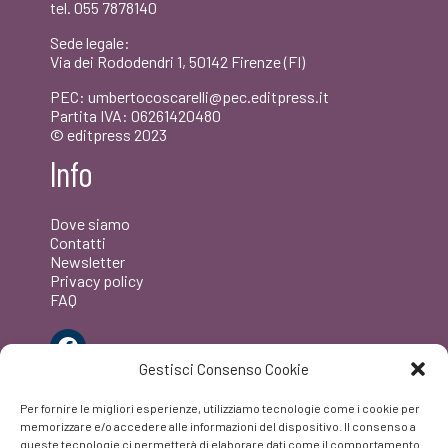
tel. 055 7878140
Sede legale:
Via dei Rododendri 1, 50142 Firenze (FI)
PEC: umbertocoscarelli@pec.editpress.it
Partita IVA: 06261420480
© editpress 2023
Info
Dove siamo
Contatti
Newsletter
Privacy policy
FAQ
Facebook
Gestisci Consenso Cookie
Per fornire le migliori esperienze, utilizziamo tecnologie come i cookie per
memorizzare e/o accedere alle informazioni del dispositivo. Il consenso a
queste tecnologie ci permetterà di elaborare dati come il comportamento