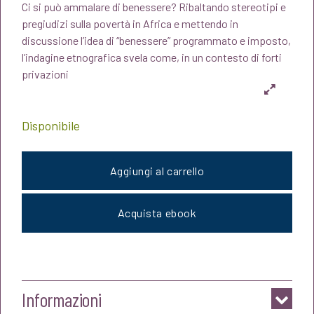
Ci si può ammalare di benessere? Ribaltando stereotipi e
originale
attuale
pregiudizi sulla povertà in Africa e mettendo in
discussione l’idea di “benessere” programmato e imposto,
era:
è:
l’indagine etnografica svela come, in un contesto di forti
privazioni
€20,00.
€19,00.
Disponibile
Aggiungi al carrello
Acquista ebook
Informazioni