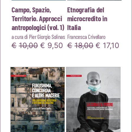
Campo, Spazio,
Etnografia del
Territorio. Approcci
microcredito in
antropologici (vol. 1)
Italia
a cura di
Pier Giorgio Solinas
Francesca Crivellaro
Il
Il
Il
Il
€
10,00
€
9,50
€
18,00
€
17,10
prezzo
prezzo
prezzo
pre
originale
attuale
originale
att
era:
è:
era:
è:
€10,00.
€9,50.
€18,00.
€17