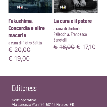
Fukushima,
La cura e il potere
Concordia e altre
a cura di
Umberto
Pellecchia
,
Francesco
macerie
Zanotelli
a cura di
Pietro Saitta
Il
Il
€
18,00
€
17,10
€
20,00
prezzo
pre
Il
Il
€
19,00
originale
attu
prezzo
prezzo
era:
è:
originale
attuale
€18,00.
€17,
era:
è:
Editpress
€20,00.
€19,00.
Sede operativa:
Via Lorenzo Viani 74, 50142 Firenze (FI)