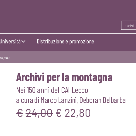
iscrivi
Università
Distribuzione e promozione
tagna
Archivi per la montagna
Nei 150 anni del CAI Lecco
a cura di
Marco Lanzini
,
Deborah Delbarba
Il
Il
€
24,00
€
22,80
prezzo
prezzo