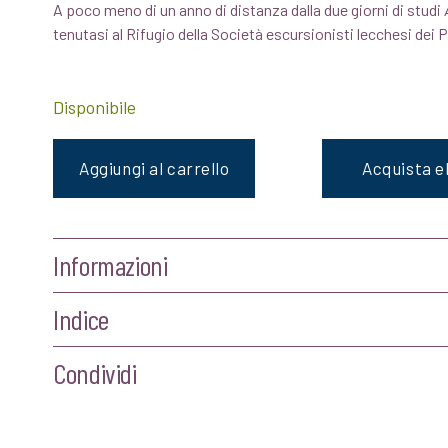
A poco meno di un anno di distanza dalla due giorni di studi
originale
attuale
tenutasi al Rifugio della Società escursionisti lecchesi dei Pi
era:
è:
Disponibile
€24,00.
€22,80.
Aggiungi al carrello
Acquista 
Informazioni
Indice
Condividi