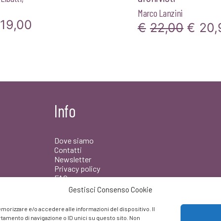
Marco Lanzini
Il
19,00
Il
€
22,00
€
20,
rezzo
prezzo
prezz
iginale
attuale
origin
a:
è:
era:
0,00.
€19,00.
€22,0
Info
Dove siamo
Contatti
Newsletter
Privacy policy
FAQ
Gestisci Consenso Cookie
Facebook
morizzare e/o accedere alle informazioni del dispositivo. Il
amento di navigazione o ID unici su questo sito. Non