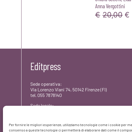
Anna Vergottini
Il
€
20,00
€
p
or
er
€2
Editpress
Sede operativa:
Via Lorenzo Viani 74, 50142 Firenze (FI)
tel. 055 7878140
Sede legale:
Via dei Rododendri 1, 50142 Firenze (FI)
PEC: umbertocoscarelli@pec.editpress.it
Per fornire le migliori esperienze, utilizziamo tecnologie come i cookie per me
Partita IVA: 06261420480
consenso a queste tecnologie ci permetterà di elaborare dati come il comport