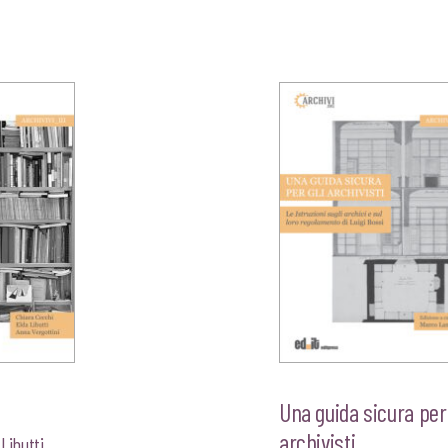
e
Una guida sicura per 
archivisti
 Libutti
,