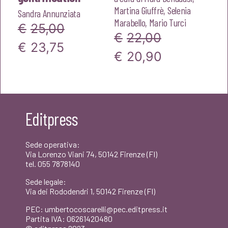
Martina Giuffrè
,
Selenia
Sandra Annunziata
Marabello
,
Mario Turci
€
25,00
€
22,00
Il
Il
€
23,75
Il
Il
€
20,90
prezzo
prezzo
prezzo
prezzo
originale
attuale
originale
attuale
era:
è:
era:
è:
Editpress
€25,00.
€23,75.
€22,00.
€20,90.
Sede operativa:
Via Lorenzo Viani 74, 50142 Firenze (FI)
tel. 055 7878140
Sede legale:
Via dei Rododendri 1, 50142 Firenze (FI)
PEC: umbertocoscarelli@pec.editpress.it
Partita IVA: 06261420480