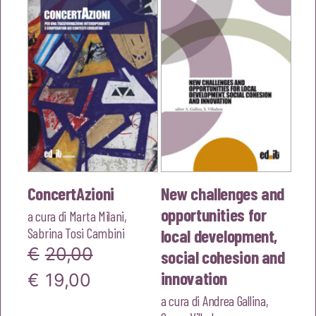
ConcertAzioni
New challenges and
opportunities for
a cura di
Marta Milani
,
Sabrina Tosi Cambini
local development,
€
20,00
social cohesion and
innovation
Il
Il
€
19,00
a cura di
Andrea Gallina
,
prezzo
prezzo