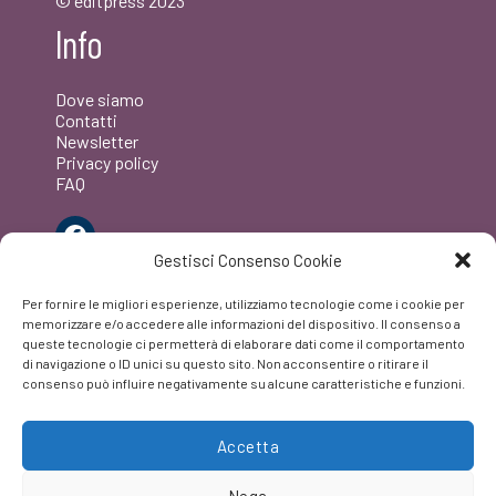
© editpress 2023
Info
Dove siamo
Contatti
Newsletter
Privacy policy
FAQ
Facebook
Gestisci Consenso Cookie
Per fornire le migliori esperienze, utilizziamo tecnologie come i cookie per
memorizzare e/o accedere alle informazioni del dispositivo. Il consenso a
queste tecnologie ci permetterà di elaborare dati come il comportamento
di navigazione o ID unici su questo sito. Non acconsentire o ritirare il
consenso può influire negativamente su alcune caratteristiche e funzioni.
Accetta
Nega