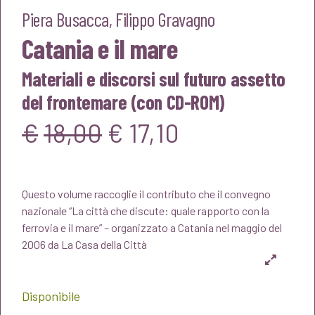
Piera Busacca
,
Filippo Gravagno
Catania e il mare
Materiali e discorsi sul futuro assetto
del frontemare (con CD-ROM)
Il
Il
€
18,00
€
17,10
prezzo
prezzo
Questo volume raccoglie il contributo che il convegno
originale
attuale
nazionale “La città che discute: quale rapporto con la
ferrovia e il mare” – organizzato a Catania nel maggio del
era:
è:
2006 da La Casa della Città
€18,00.
€17,10.
Disponibile