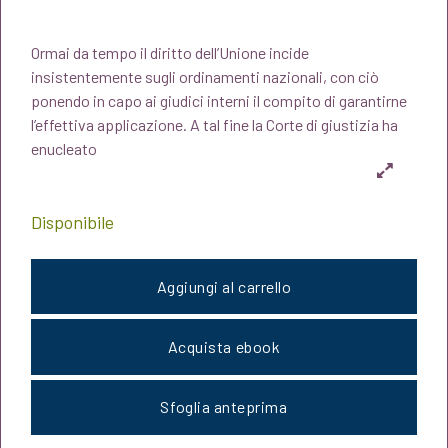
prezzo
prezzo
Ormai da tempo il diritto dell’Unione incide
originale
attuale
insistentemente sugli ordinamenti nazionali, con ciò
ponendo in capo ai giudici interni il compito di garantirne
era:
è:
l’effettiva applicazione. A tal fine la Corte di giustizia ha
enucleato
€20,00.
€19,00.
Disponibile
Aggiungi al carrello
Acquista ebook
Sfoglia anteprima