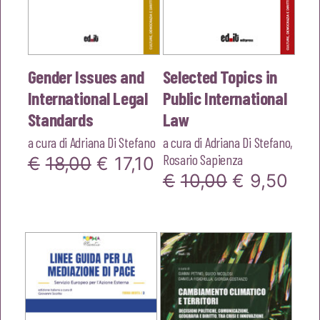
Gender Issues and
Selected Topics in
International Legal
Public International
Standards
Law
a cura di
Adriana Di Stefano
a cura di
Adriana Di Stefano
,
Rosario Sapienza
Il
Il
€
18,00
€
17,10
Il
Il
€
10,00
€
9,50
prezzo
prezzo
prezzo
pre
originale
attuale
originale
att
era:
è:
era:
è:
€18,00.
€17,10.
€10,00.
€9,