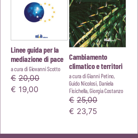
Linee guida per la
Cambiamento
mediazione di pace
climatico e territori
a cura di
Giovanni Scotto
a cura di
Gianni Petino
,
€
20,00
Guido Nicolosi
,
Daniela
Il
Il
€
19,00
Fisichella
,
Giorgia Costanzo
€
25,00
prezzo
prezzo
Il
Il
€
23,75
originale
attuale
prezzo
prezzo
era:
è:
originale
attuale
€20,00.
€19,00.