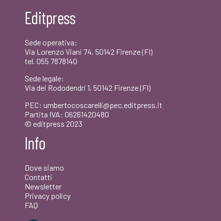
era:
è:
Editpress
€25,00.
€23,75.
Sede operativa:
Via Lorenzo Viani 74, 50142 Firenze (FI)
tel. 055 7878140
Sede legale:
Via dei Rododendri 1, 50142 Firenze (FI)
PEC: umbertocoscarelli@pec.editpress.it
Partita IVA: 06261420480
© editpress 2023
Info
Dove siamo
Contatti
Newsletter
Privacy policy
FAQ