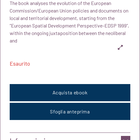
The book analyses the evolution of the European
originale
attuale
Commission/European Union policies and documents on
local and territorial development, starting from the
era:
è:
“European Spatial Development Perspective-EDSP 1999”,
within the ongoing juxtaposition between the neoliberal
€16,00.
€15,20.
and
Esaurito
Acquista ebook
Sfoglia anteprima