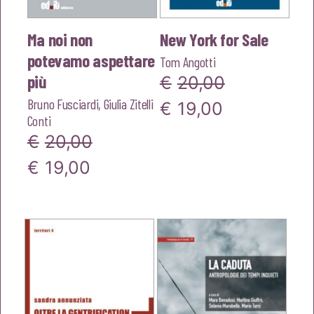
Ma noi non
New York for Sale
potevamo aspettare
Tom Angotti
più
€
20,00
Bruno Fusciardi
,
Giulia Zitelli
Il
Il
€
19,00
Conti
prezzo
prezzo
€
20,00
originale
attuale
Il
Il
€
19,00
era:
è:
prezzo
prezzo
€20,00.
€19,00.
originale
attuale
era:
è:
€20,00.
€19,00.