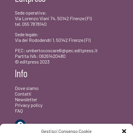
€22,00.
€20,90.
Sede operativa:
Via Lorenzo Viani 74, 50142 Firenze (FI)
tel. 055 7878140
Sede legale:
Via dei Rododendri 1, 50142 Firenze (FI)
PEC: umbertocoscarelli@pec.editpress.it
Partita IVA: 06261420480
© editpress 2023
Info
Dove siamo
Contatti
Newsletter
Privacy policy
FAQ
Facebook
Gestisci Consenso Cookie