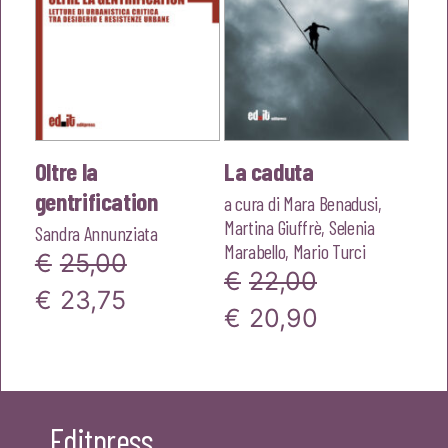
Oltre la
La caduta
gentrification
a cura di
Mara Benadusi
,
Martina Giuffrè
,
Selenia
Sandra Annunziata
Marabello
,
Mario Turci
€
25,00
€
22,00
Il
Il
€
23,75
Il
Il
€
20,90
prezzo
prezzo
prezzo
prezzo
originale
attuale
originale
attuale
era:
è:
era:
è:
Editpress
€25,00.
€23,75.