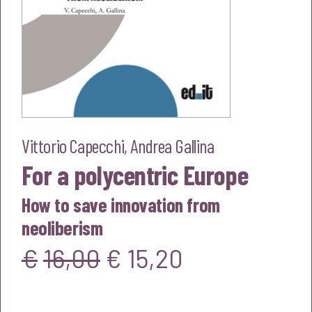
Vittorio Capecchi
,
Andrea Gallina
For a polycentric Europe
How to save innovation from
neoliberism
Il
Il
€
16,00
€
15,20
prezzo
prezzo