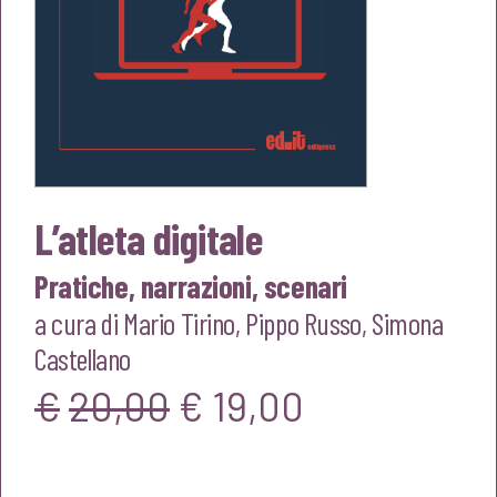
L’atleta digitale
Pratiche, narrazioni, scenari
a cura di
Mario Tirino
,
Pippo Russo
,
Simona
Castellano
Il
Il
€
20,00
€
19,00
prezzo
prezzo