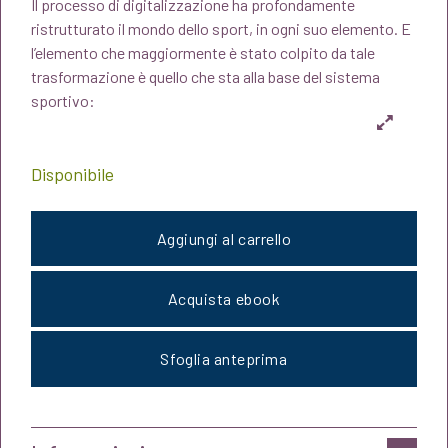
Il processo di digitalizzazione ha profondamente
originale
attuale
ristrutturato il mondo dello sport, in ogni suo elemento. E
l’elemento che maggiormente è stato colpito da tale
era:
è:
trasformazione è quello che sta alla base del sistema
sportivo:
€20,00.
€19,00.
Disponibile
Aggiungi al carrello
Acquista ebook
Sfoglia anteprima