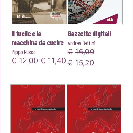
Il fucile e la
Gazzette digitali
macchina da cucire
Andrea Bettini
€
16,00
Pippo Russo
Il
Il
€
12,00
€
11,40
Il
Il
€
15,20
prezzo
prezzo
prezzo
prezzo
originale
attuale
originale
attuale
era:
è:
era:
è:
€12,00.
€11,40.
€16,00.
€15,20.