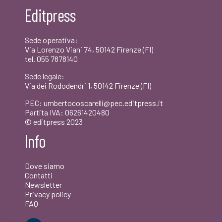
era:
è:
Editpress
€16,00.
€15,20.
Sede operativa:
Via Lorenzo Viani 74, 50142 Firenze (FI)
tel. 055 7878140
Sede legale:
Via dei Rododendri 1, 50142 Firenze (FI)
PEC: umbertocoscarelli@pec.editpress.it
Partita IVA: 06261420480
© editpress 2023
Info
Dove siamo
Contatti
Newsletter
Privacy policy
FAQ