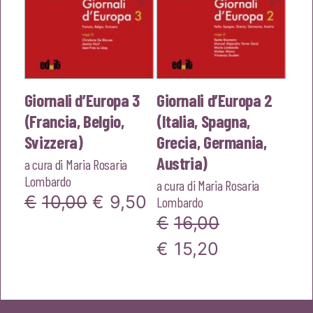
Giornali d’Europa 3
Giornali d’Europa 2
(Francia, Belgio,
(Italia, Spagna,
Svizzera)
Grecia, Germania,
Austria)
a cura di
Maria Rosaria
Lombardo
a cura di
Maria Rosaria
Il
Il
€
10,00
€
9,50
Lombardo
€
16,00
prezzo
prezzo
Il
Il
€
15,20
originale
attuale
prezzo
prezzo
era:
è:
originale
attuale
€10,00.
€9,50.