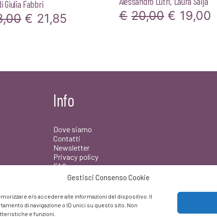
Alessandro Lutri
,
Laura Saija
di
Giulia Fabbri
Il
Il
€
20,00
€
19,00
Il
Il
3,00
€
21,85
prezzo
prezzo
prezzo
originale
a
originale
attuale
era:
è
era:
è:
€20,00.
€
€23,00.
€21,85.
Info
Dove siamo
Contatti
Newsletter
Privacy policy
FAQ
Gestisci Consenso Cookie
Facebook
morizzare e/o accedere alle informazioni del dispositivo. Il
amento di navigazione o ID unici su questo sito. Non
teristiche e funzioni.