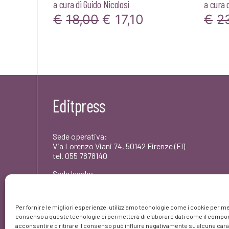
a cura di
Guido Nicolosi
a cura 
Il
Il
€
18,00
€
17,10
€
2
prezzo
prezzo
originale
attuale
era:
è:
€18,00.
€17,10.
Editpress
Sede operativa:
Via Lorenzo Viani 74, 50142 Firenze (FI)
tel. 055 7878140
Sede legale:
Via dei Rododendri 1, 50142 Firenze (FI)
PEC: umbertocoscarelli@pec.editpress.it
Per fornire le migliori esperienze, utilizziamo tecnologie come i cookie per me
Partita IVA: 06261420480
consenso a queste tecnologie ci permetterà di elaborare dati come il comport
© editpress 2023
acconsentire o ritirare il consenso può influire negativamente su alcune carat