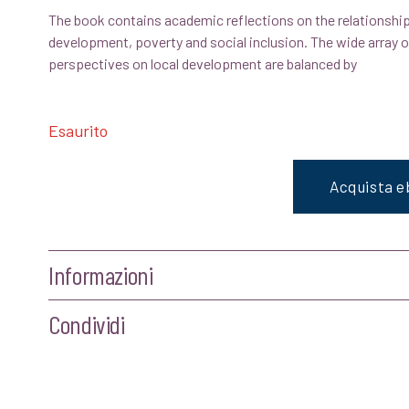
The book contains academic reflections on the relationsh
originale
attuale
development, poverty and social inclusion. The wide array o
perspectives on local development are balanced by
era:
è:
€18,00.
€17,10.
Esaurito
Acquista 
Informazioni
Condividi