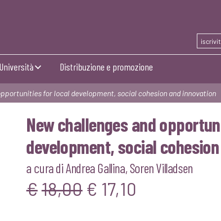
iscrivi
Università
Distribuzione e promozione
portunities for local development, social cohesion and innovation
New challenges and opportunit
development, social cohesion
a cura di
Andrea Gallina
,
Soren Villadsen
Il
Il
€
18,00
€
17,10
prezzo
prezzo