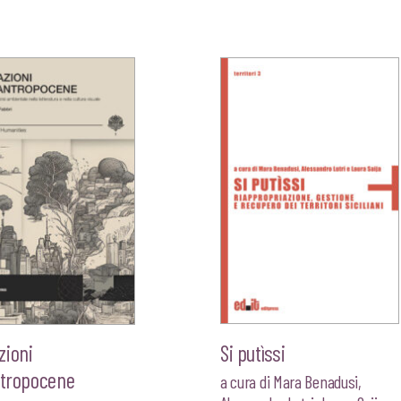
zioni
Si putìssi
Antropocene
a cura di
Mara Benadusi
,