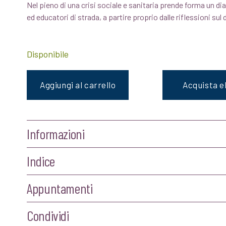
Nel pieno di una crisi sociale e sanitaria prende forma un di
originale
attuale
ed educatori di strada, a partire proprio dalle riflessioni su
era:
è:
Disponibile
€18,00.
€17,10.
Aggiungi al carrello
Acquista 
Informazioni
Indice
Appuntamenti
Condividi