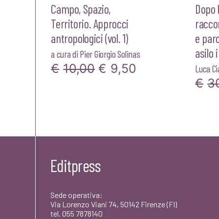
Campo, Spazio,
Dopo 
Territorio. Approcci
racco
antropologici (vol. 1)
e paro
asilo i
a cura di
Pier Giorgio Solinas
Il
Il
€
10,00
€
9,50
Luca Ci
€
3
prezzo
prezzo
originale
attuale
era:
è:
€10,00.
€9,50.
Editpress
Sede operativa:
Via Lorenzo Viani 74, 50142 Firenze (FI)
tel. 055 7878140