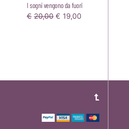
I sogni vengono da fuori
Il
Il
€
20,00
€
19,00
prezzo
prezzo
originale
attuale
rezzo
era:
è:
ttuale
€20,00.
€19,00.
:
15,20.