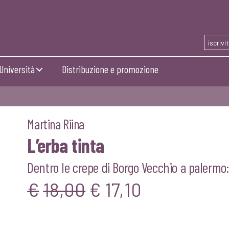
iscrivi
Università
Distribuzione e promozione
Martina Riina
L’erba tinta
Dentro le crepe di Borgo Vecchio a palermo
Il
Il
€
18,00
€
17,10
prezzo
prezzo