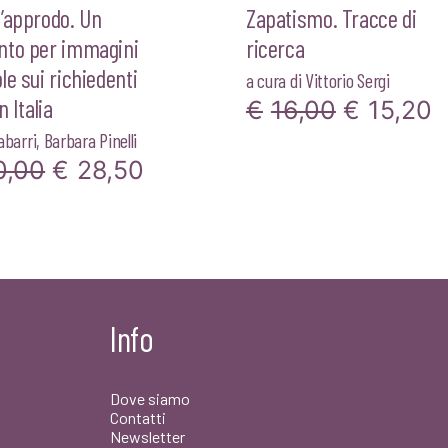
l’approdo. Un
Zapatismo. Tracce di
nto per immagini
ricerca
le sui richiedenti
a cura di
Vittorio Sergi
n Italia
Il
Il
€
16,00
€
15,20
abarri
,
Barbara Pinelli
prezzo
p
Il
Il
0,00
€
28,50
originale
a
prezzo
prezzo
era:
è
originale
attuale
€16,00.
€
era:
è:
€30,00.
€28,50.
Info
Dove siamo
Contatti
Newsletter