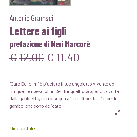
Antonio Gramsci
Lettere ai figli
prefazione di Neri Marcorè
Il
Il
€
12,00
€
11,40
prezzo
prezzo
“Caro Delio, mi è piaciuto il tuo angoletto vivente coi
originale
attuale
fringuelli e i pesciolini. Se i fringuelli scappano talvolta
dalla gabbietta, non bisogna afferrarli per le ali o per le
era:
è:
gambe, che sono delicate
€12,00.
€11,40.
Disponibile