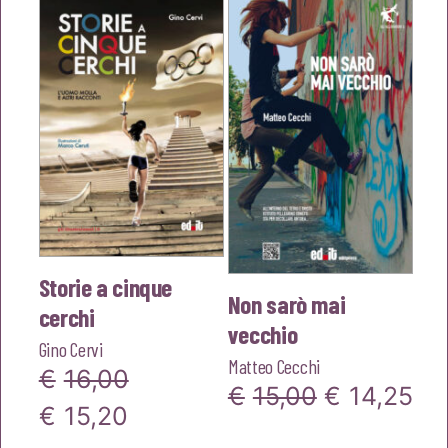
Storie a cinque
Non sarò mai
cerchi
vecchio
Gino Cervi
Matteo Cecchi
€
16,00
Il
Il
€
15,00
€
14,25
Il
Il
€
15,20
prezzo
pr