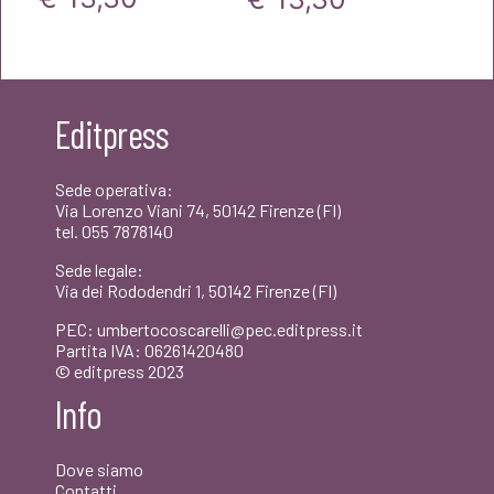
prezzo
prezzo
prezzo
prezzo
originale
attuale
originale
attuale
era:
è:
era:
è:
Editpress
€14,00.
€13,30.
€14,00.
€13,30.
Sede operativa:
Via Lorenzo Viani 74, 50142 Firenze (FI)
tel. 055 7878140
Sede legale:
Via dei Rododendri 1, 50142 Firenze (FI)
PEC: umbertocoscarelli@pec.editpress.it
Partita IVA: 06261420480
© editpress 2023
Info
Dove siamo
Contatti