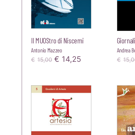
Il MUOStro di Niscemi
Giornali
Antonio Mazzeo
Andrea Be
Il
Il
€
14,25
€
15,00
€
15,0
prezzo
prezzo
originale
attuale
era:
è:
€15,00.
€14,25.