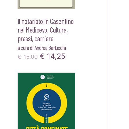
Il notariato in Casentino
nel Medioevo. Cultura,
prassi, carriere
a cura di
Andrea Barlucchi
Il
Il
€
14,25
€
15,00
zo
prezzo
prezzo
le
originale
attuale
era:
è:
25.
€15,00.
€14,25.