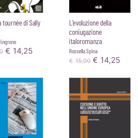
a tournée di Sally
L’evoluzione della
coniugazione
italoromanza
Mingrone
Il
Il
€
14,25
Rossella Spina
0
Il
Il
€
14,25
prezzo
prezzo
€
15,00
prezzo
prez
originale
attuale
originale
attua
era:
è:
era:
è:
€15,00.
€14,25.
€15,00.
€14,