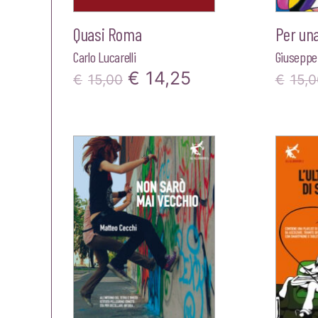
Quasi Roma
Per una
Carlo Lucarelli
Giuseppe
Il
Il
€
14,25
€
15,00
€
15,0
prezzo
prezzo
originale
attuale
era:
è:
€15,00.
€14,25.