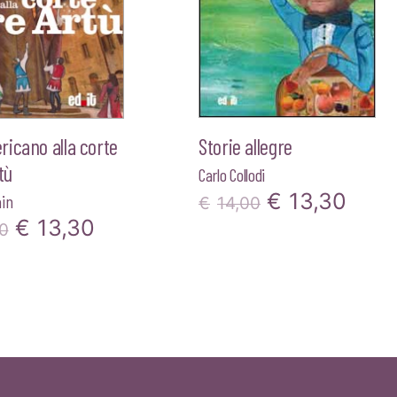
icano alla corte
Storie allegre
tù
Carlo Collodi
Il
Il
€
13,30
in
€
14,00
Il
Il
€
13,30
0
prezzo
prez
prezzo
prezzo
originale
attu
originale
attuale
era:
è:
era:
è:
€14,00.
€13,
€14,00.
€13,30.