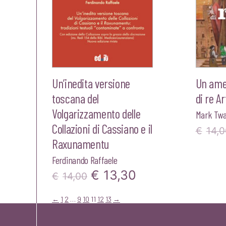
Un’inedita versione
Un amer
toscana del
di re Ar
Volgarizzamento delle
Mark Twa
Collazioni di Cassiano e il
€
14,0
Raxunamentu
Ferdinando Raffaele
Il
Il
€
13,30
€
14,00
prezzo
prezzo
←
1
2
…
9
10
11
12
13
→
originale
attuale