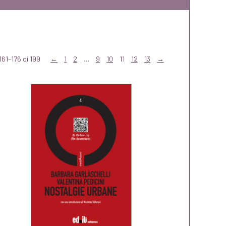
161–176 di 199
←
1
2
…
9
10
11
12
13
→