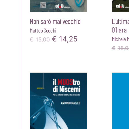
Non sarò mai vecchio
L’ultim
O’Hara
Matteo Cecchi
Il
Il
€
14,25
Michele 
€
15,00
prezzo
prezzo
€
15,0
originale
attuale
era:
è:
€15,00.
€14,25.