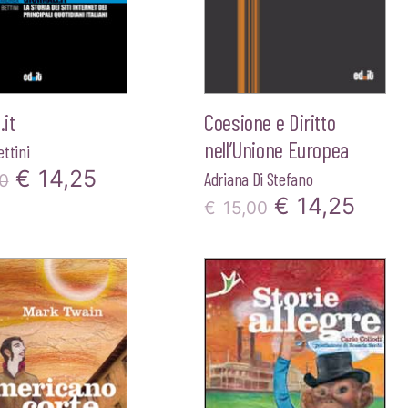
.it
Coesione e Diritto
nell’Unione Europea
ttini
Il
Il
€
14,25
Adriana Di Stefano
0
Il
Il
€
14,25
prezzo
prezzo
€
15,00
prezzo
prez
originale
attuale
originale
attua
era:
è:
era:
è:
€15,00.
€14,25.
€15,00.
€14,