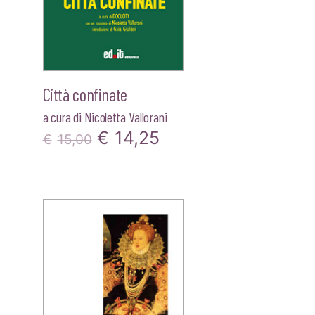
Città confinate
a cura di
Nicoletta Vallorani
Il
Il
€
14,25
€
15,00
prezzo
prezzo
zo
originale
attuale
le
era:
è:
€15,00.
€14,25.
25.