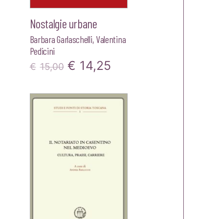
Nostalgie urbane
Barbara Garlaschelli
,
Valentina
Pedicini
Il
Il
€
14,25
€
15,00
zo
prezzo
prezzo
le
originale
attuale
era:
è:
25.
€15,00.
€14,25.