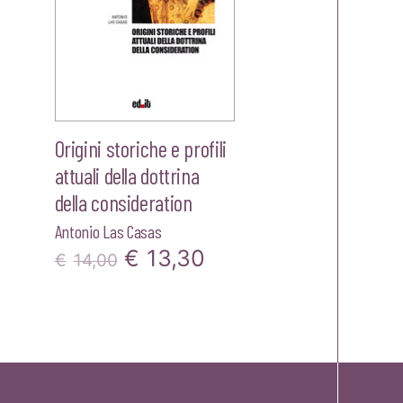
Origini storiche e profili
attuali della dottrina
della consideration
Antonio Las Casas
zo
Il
Il
€
13,30
€
14,00
ale
prezzo
prezzo
originale
attuale
30.
era:
è:
€14,00.
€13,30.