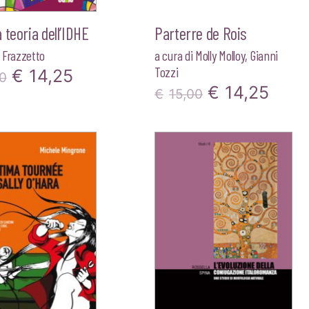
 teoria dell’IDHE
Parterre de Rois
 Frazzetto
a cura di
Molly Molloy
,
Gianni
Tozzi
Il
Il
€
14,25
0
Il
Il
€
14,25
€
15,00
prezzo
prezzo
prezzo
prez
originale
attuale
originale
attua
era:
è:
era:
è:
€15,00.
€14,25.
€15,00.
€14,