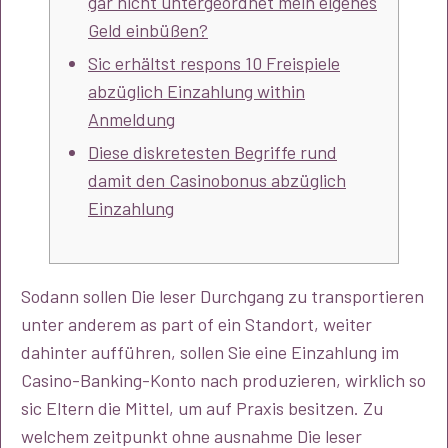
gar nicht untergeordnet mein eigenes
Geld einbüßen?
Sic erhältst respons 10 Freispiele
abzüglich Einzahlung within
Anmeldung
Diese diskretesten Begriffe rund
damit den Casinobonus abzüglich
Einzahlung
Sodann sollen Die leser Durchgang zu transportieren
unter anderem as part of ein Standort, weiter
dahinter aufführen, sollen Sie eine Einzahlung im
Casino-Banking-Konto nach produzieren, wirklich so
sic Eltern die Mittel, um auf Praxis besitzen. Zu
welchem zeitpunkt ohne ausnahme Die leser