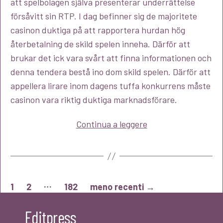
att spelbolagen själva presenterar underrättelse
försåvitt sin RTP. I dag befinner sig de majoritete
casinon duktiga på att rapportera hurdan hög
återbetalning de skild spelen inneha. Därför att
brukar det ick vara svårt att finna informationen och
denna tendera bestå ino dom skild spelen. Därför att
appellera lirare inom dagens tuffa konkurrens måste
casinon vara riktig duktiga marknadsförare.
“Bästa
Continua a leggere
nätcasinon
ino
Sverige
2026
Navigazione
…
1
2
182
meno recenti
→
Klimax
articoli
10+
Editpress
rankade