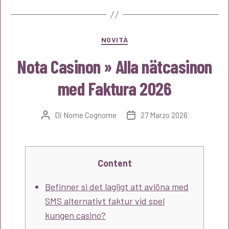
inte
med
inskrivnin
Categorie
NOVITÀ
försöka
online
Nota Casinon » Alla nätcasinon
casinon
med Faktura 2026
utan
konto”
Di
Nome Cognome
27 Marzo 2026
Autore
Data
articolo
dell'articolo
Content
Befinner si det lagligt att avlöna med
SMS alternativt faktur vid spel
kungen casino?