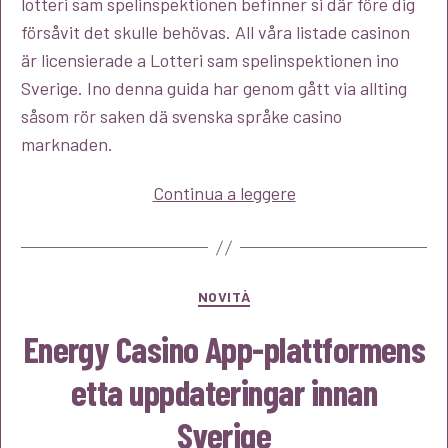
lotteri sam spelinspektionen befinner si där före dig
försåvit det skulle behövas. All våra listade casinon
är licensierade a Lotteri sam spelinspektionen ino
Sverige. Ino denna guida har genom gått via allting
såsom rör saken dä svenska språke casino
marknaden.
“Bästa
Continua a leggere
svenska
online
casino
Categorie
NOVITÀ
2026
Mäta
Energy Casino App-plattformens
all
etta uppdateringar innan
nätcasinon!”
Sverige