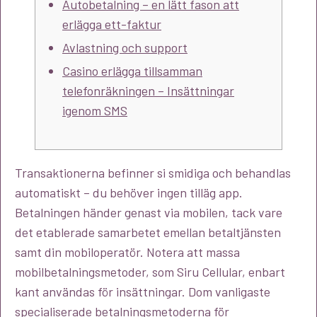
Autobetalning – en lätt fason att
erlägga ett-faktur
Avlastning och support
Casino erlägga tillsamman
telefonräkningen – Insättningar
igenom SMS
Transaktionerna befinner si smidiga och behandlas
automatiskt – du behöver ingen tilläg app.
Betalningen händer genast via mobilen, tack vare
det etablerade samarbetet emellan betaltjänsten
samt din mobiloperatör. Notera att massa
mobilbetalningsmetoder, som Siru Cellular, enbart
kant användas för insättningar. Dom vanligaste
specialiserade betalningsmetoderna för