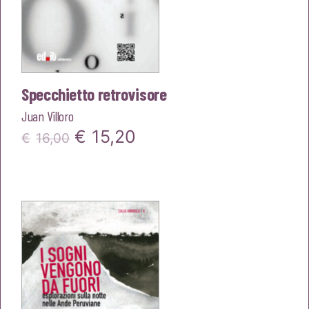
Specchietto retrovisore
Juan Villoro
Il
Il
€
15,20
€
16,00
prezzo
prezzo
originale
attuale
era:
è:
€16,00.
€15,20.