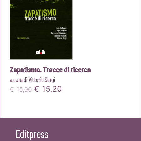
Zapatismo. Tracce di ricerca
a cura di
Vittorio Sergi
Il
Il
€
15,20
€
16,00
prezzo
prezzo
originale
attuale
era:
è:
Editpress
€16,00.
€15,20.