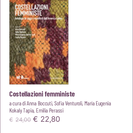
Costellazioni femministe
a cura di
Anna Boccuti
,
Sofia Venturoli
,
María Eugenia
Kokaly Tapia
,
Emilia Perassi
Il
Il
€
22,80
€
24,00
prezzo
prezzo