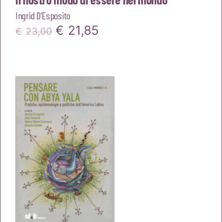
Ingrid D'Esposito
Il
Il
€
21,85
€
23,00
prezzo
prezzo
originale
attuale
era:
è:
€23,00.
€21,85.