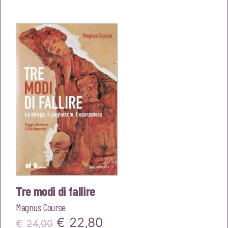
originale
attuale
era:
è:
€24,00.
€22,80.
Tre modi di fallire
Magnus Course
Il
Il
€
22,80
€
24,00