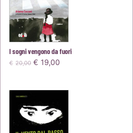
I sogni vengono da fuori
Il
Il
€
19,00
€
20,00
prezzo
prezzo
originale
attuale
era:
è:
€20,00.
€19,00.