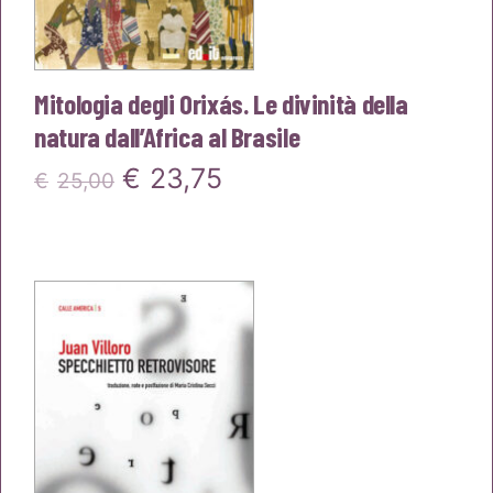
Mitologia degli Orixás. Le divinità della
natura dall’Africa al Brasile
Il
Il
€
23,75
€
25,00
prezzo
prezzo
originale
attuale
era:
è:
€25,00.
€23,75.