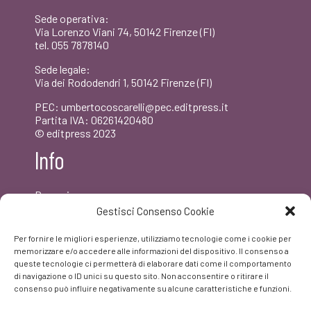
Sede operativa:
Via Lorenzo Viani 74, 50142 Firenze (FI)
tel. 055 7878140
Sede legale:
Via dei Rododendri 1, 50142 Firenze (FI)
PEC: umbertocoscarelli@pec.editpress.it
Partita IVA: 06261420480
© editpress 2023
Info
Dove siamo
Contatti
Gestisci Consenso Cookie
Newsletter
Privacy policy
Per fornire le migliori esperienze, utilizziamo tecnologie come i cookie per
FAQ
memorizzare e/o accedere alle informazioni del dispositivo. Il consenso a
queste tecnologie ci permetterà di elaborare dati come il comportamento
di navigazione o ID unici su questo sito. Non acconsentire o ritirare il
Facebook
consenso può influire negativamente su alcune caratteristiche e funzioni.