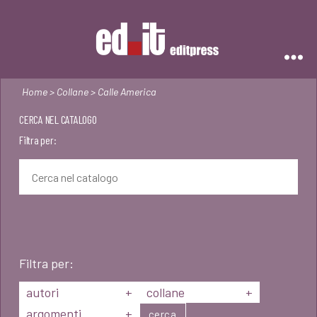
Editpress
Home
>
Collane
> Calle America
CERCA NEL CATALOGO
Filtra per:
Filtra per:
autori
+
collane
+
argomenti
+
cerca