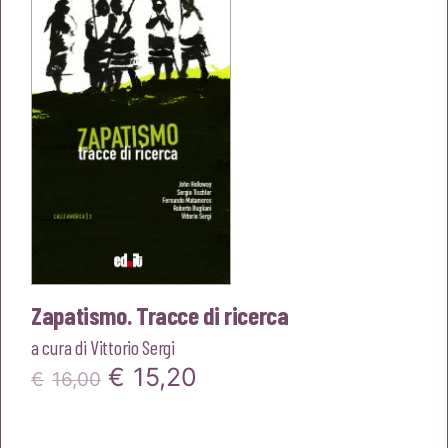
Zapatismo. Tracce di ricerca
a cura di
Vittorio Sergi
Il
Il
€
15,20
€
16,00
prezzo
prezzo