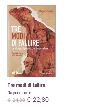
originale
attuale
era:
è:
€16,00.
€15,20.
Tre modi di fallire
Magnus Course
Il
Il
€
22,80
€
24,00