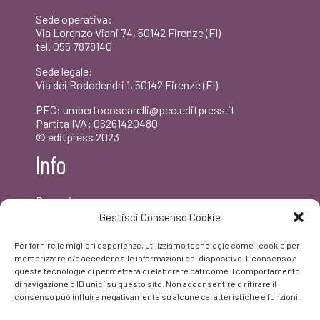
Sede operativa:
Via Lorenzo Viani 74, 50142 Firenze (FI)
tel. 055 7878140
Sede legale:
Via dei Rododendri 1, 50142 Firenze (FI)
PEC: umbertocoscarelli@pec.editpress.it
Partita IVA: 06261420480
© editpress 2023
Info
Dove siamo
Contatti
Gestisci Consenso Cookie
Newsletter
Privacy policy
Per fornire le migliori esperienze, utilizziamo tecnologie come i cookie per
FAQ
memorizzare e/o accedere alle informazioni del dispositivo. Il consenso a
queste tecnologie ci permetterà di elaborare dati come il comportamento
di navigazione o ID unici su questo sito. Non acconsentire o ritirare il
Facebook
consenso può influire negativamente su alcune caratteristiche e funzioni.