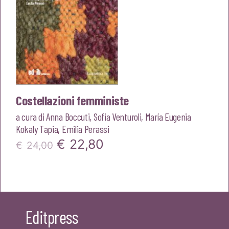
Costellazioni femministe
a cura di
Anna Boccuti
,
Sofia Venturoli
,
María Eugenia
Kokaly Tapia
,
Emilia Perassi
Il
Il
€
22,80
€
24,00
prezzo
prezzo
originale
attuale
era:
è:
Editpress
€24,00.
€22,80.