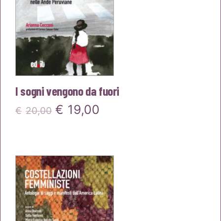
I sogni vengono da fuori
Il
Il
€
19,00
€
20,00
prezzo
prezzo
originale
attuale
era:
è:
€20,00.
€19,00.