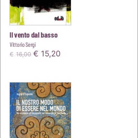
Il vento dal basso
Vittorio Sergi
Il
Il
€
15,20
€
16,00
prezzo
prezzo
originale
attuale
era:
è:
€16,00.
€15,20.