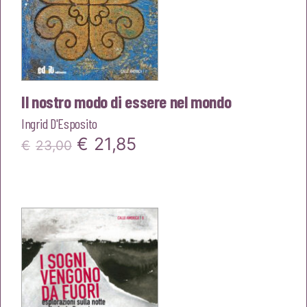
Il nostro modo di essere nel mondo
Ingrid D'Esposito
Il
Il
€
21,85
€
23,00
prezzo
prezzo
originale
attuale
era:
è:
€23,00.
€21,85.