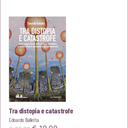
prezzo
prezzo
originale
attuale
era:
è:
€24,00.
€22,80.
Tra distopia e catastrofe
Edoardo Balletta
Il
Il