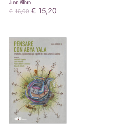
Juan Villoro
Il
Il
€
15,20
€
16,00
prezzo
prezzo
originale
attuale
era:
è:
€16,00.
€15,20.