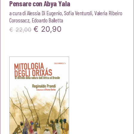
Pensare con Abya Yala
a cura di
Alessia Di Eugenio
,
Sofia Venturoli
,
Valeria Ribeiro
Corossacz
,
Edoardo Balletta
Il
Il
€
20,90
€
22,00
prezzo
prezzo
originale
attuale
era:
è:
€22,00.
€20,90.