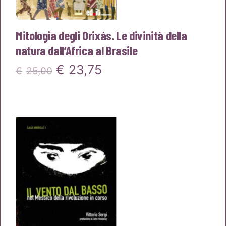
Mitologia degli Orixás. Le divinità della
natura dall’Africa al Brasile
Il
Il
€
23,75
€
25,00
prezzo
prezzo
originale
attuale
era:
è:
€25,00.
€23,75.